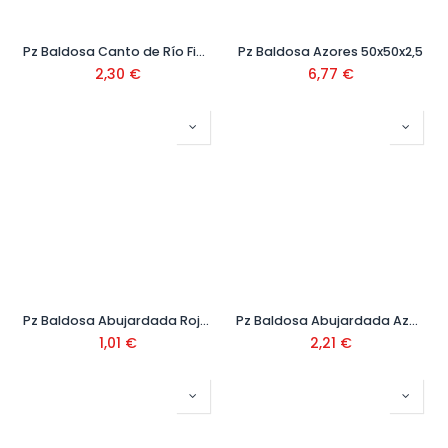
Pz Baldosa Canto de Río Fino 40x40
Pz Baldosa Azores 50x50x2,5
2,30
€
6,77
€
Pz Baldosa Abujardada Roja 40x20 Ref.5002
Pz Baldosa Abujardada Azul 20x40
1,01
€
2,21
€