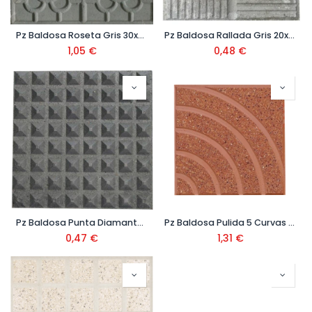
Pz Baldosa Roseta Gris 30x30 Ref.302
Pz Baldosa Rallada Gris 20x20 Ref.201
1,05
€
0,48
€
Pz Baldosa Punta Diamante Gris 20x20 Ref. 264
Pz Baldosa Pulida 5 Curvas Roja 30x30 Ref. 506
0,47
€
1,31
€