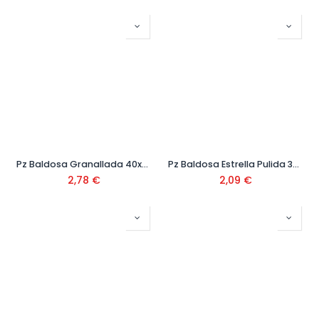
Pz Baldosa Granallada 40x40x4 Ref. L-40G
Pz Baldosa Estrella Pulida 30x30x4 cm
2,78
€
2,09
€