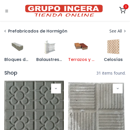
Ir al contenido
0
Prefabricados de Hormigón
See All
Bloques de Hormigón
Balaustres y Pasamanos
Terrazos y Aceras
Celosías
Shop
31 items found.