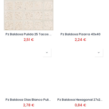
Pz Baldosa Pulida 25 Tacos Blanca 40x40 Ref.511
Pz Baldosa Pizarra 40x40
2,51
€
2,24
€
Pz Baldosa Olas Blanco Pulido 40 x 40 Ref. 409-RCLARO
Pz Baldosa Hexagonal 27x22 Blanca Ref. 9HEX
2,78
€
0,84
€