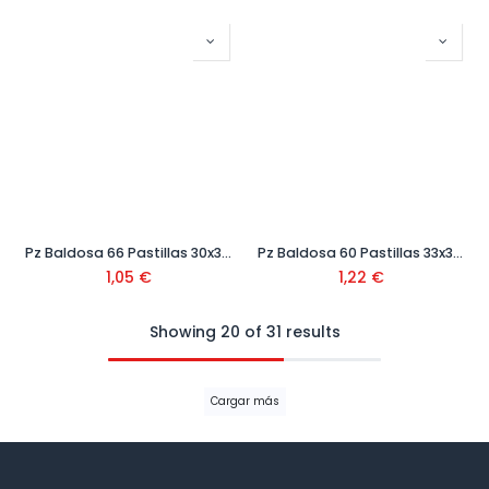
Pz Baldosa 66 Pastillas 30x30x4 Ref.366
Pz Baldosa 60 Pastillas 33x33x4 Ref.330
1,05
€
1,22
€
Showing 20 of 31 results
Cargar más