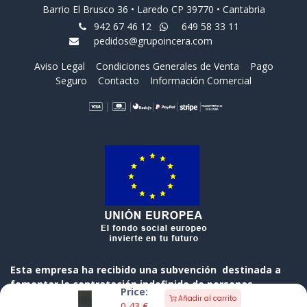
Barrio El Brusco 36 • Laredo CP 39770 • Cantabria
942 67 46 12
649 58 33 11
pedidos@grupoincera.com
Aviso Legal
Condiciones Generales de Venta
Pago
Seguro
Contacto
Información Comercial
Esta empresa ha recibido una subvención destinada a
fomentar la contratación indefinida de personas
Price:
desempleadas, cofinanciada al 50 % por el Gobierno de
Añadir al carrito
0,43
€