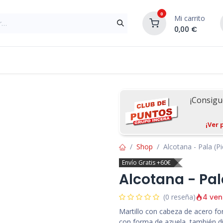
0
Mi carrito
0,00
€
Materiales de Construcción
Reformas de In
¡Consig
¡Ver 
Shop
Alcotana - Pala (P
Envío Gratis +60€
Alcotana - Pal
4 ven
(0 reseña)
Martillo con cabeza de acero f
con forma de azuela, también d