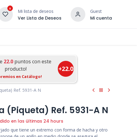
0
Mi lista de deseos
Guest
Ver Lista de Deseos
Mi cuenta
¡DESCUBRE NUESTRO CO
terior
Servicios
Incera Inspira
ue
22.0
puntos con este
+
22.0
producto!
premios en Catálogo!
iqueta) Ref. 5931-A N
a (Piqueta) Ref. 5931-A N
dido en las últimas 24 hours
orjado que tiene un extremo con forma de hacha y otro
ispone de un anillo en medio donde se asegura el