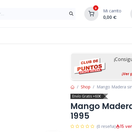
0
Mi carrito
0,00
€
Materiales de Construcción
Reformas de In
¡Consig
¡Ver 
Shop
Mango Madera sin
Envío Gratis +60€
Mango Madera 
1995
15 ve
(0 reseña)