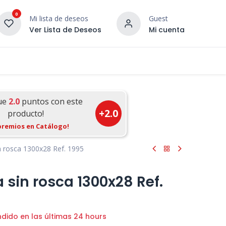
0
Mi lista de deseos
Guest
Ver Lista de Deseos
Mi cuenta
¡DESCUBRE NUESTRO CO
terior
Servicios
Incera Inspira
ue
2.0
puntos con este
+
2.0
producto!
premios en Catálogo!
 rosca 1300x28 Ref. 1995
sin rosca 1300x28 Ref.
ndido en las últimas 24 hours