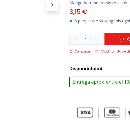
Mango barrendero sin rosca de 
3,15
€
6 people are viewing this rig
A
Comparar
Añadir a lista de d
Disponibilidad:
Entrega aprox. entre el 10