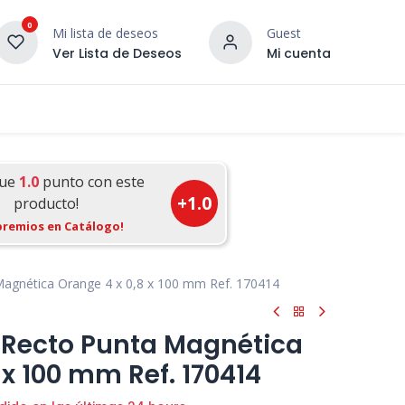
0
Mi lista de deseos
Guest
Ver Lista de Deseos
Mi cuenta
¡DESCUBRE NUESTRO CO
terior
Servicios
Incera Inspira
gue
1.0
punto con este
+
1.0
producto!
premios en Catálogo!
Magnética Orange 4 x 0,8 x 100 mm Ref. 170414
r Recto Punta Magnética
 x 100 mm Ref. 170414