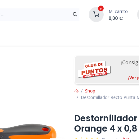
0
Mi carrito
0,00
€
Materiales de Construcción
Reformas de In
¡Consi
¡Ver 
Shop
Destornillador Recto Punta 
Destornillado
Orange 4 x 0,8