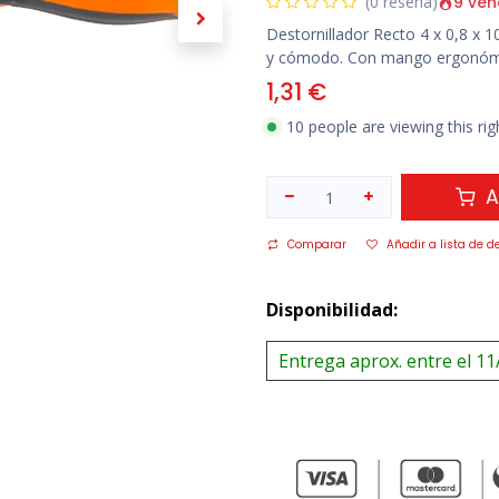
9 ven
(0 reseña)
Destornillador Recto 4 x 0,8 x 
y cómodo. Con mango ergonómico
1,31
€
10 people are viewing this ri
A
Comparar
Añadir a lista de d
Disponibilidad:
Entrega aprox. entre el 11