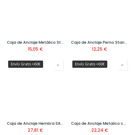
Caja de Anclaje Metálico Standard FSL D Ref: 45657
Caja de Anclaje Perno Standard FWA ( 50 uds) Ref: 45793
15,05
€
12,25
€
Envío Gratis +60€
Envío Gratis +60€
Caja de Anclaje Hembra SAP M16 x 65 mm Ref. 98SAP
Caja de Anclaje Metalico con Argolla Abierta 12x70 mm 25 ud
27,81
€
22,24
€