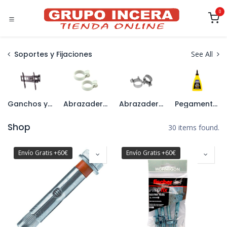
Ir al contenido
0
Soportes y Fijaciones
See All
Ganchos y Soportes
Abrazaderas Plásticas
Abrazaderas Metálicas
Pegamentos y Espumas
Shop
30 items found.
Envío Gratis +60€
Envío Gratis +60€