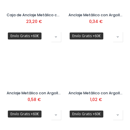
Caja de Anclaje Metálico con Tornillo Hexagonal Ø12 50 ud
Anclaje Metálico con Argolla Abierta 8 x 45 mm
23,20
€
0,34
€
Envío Gratis +60€
Envío Gratis +60€
Anclaje Metálico con Argolla Abierta 10 x 60 mm
Anclaje Metálico con Argolla Abierta 12 x 70 mm
0,58
€
1,02
€
Envío Gratis +60€
Envío Gratis +60€