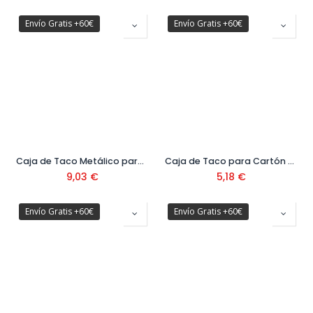
Envío Gratis +60€
Envío Gratis +60€
Caja de Taco Metálico para Hueco Ref: 9632HRM25
Caja de Taco para Cartón Yeso 6mm
9,03
€
5,18
€
Envío Gratis +60€
Envío Gratis +60€