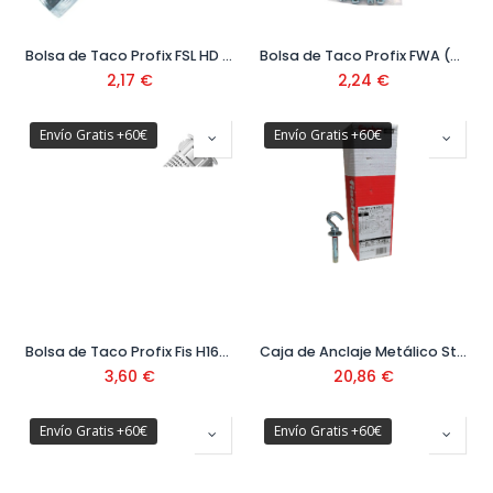
Bolsa de Taco Profix FSL HD (4 uds) 8x60 mm
Bolsa de Taco Profix FWA (4 uds) Ref: 518059
2,17
€
2,24
€
Envío Gratis +60€
Envío Gratis +60€
Bolsa de Taco Profix Fis H16x85 K (8 uds) Ref: 518065
Caja de Anclaje Metálico Standard FSL H D Ref: 88756
3,60
€
20,86
€
Envío Gratis +60€
Envío Gratis +60€