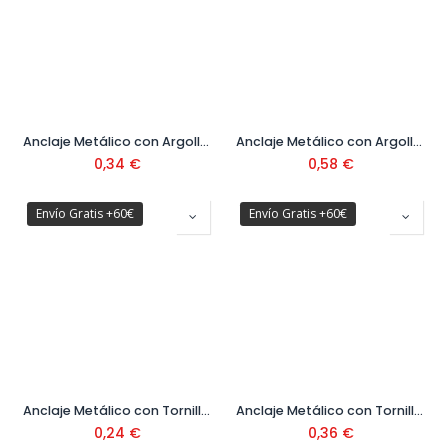
Anclaje Metálico con Argolla Cerrada 8 x 45 mm
Anclaje Metálico con Argolla Cerrada 10 x 60 mm
0,34
€
0,58
€
Envío Gratis +60€
Envío Gratis +60€
Anclaje Metálico con Tornillo Hexagonal Ø8
Anclaje Metálico con Tornillo Hexagonal Ø10
0,24
€
0,36
€