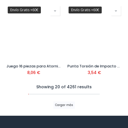
Envío Gratis +60€
Envío Gratis +60€
Juego 16 piezas para Atornillar Ref. DT70522T-QZ
Punta Torsión de Impacto PH 3 (+) 25 mm Ref. DT7995T-QZ
8,06
€
3,54
€
Showing 20 of 4261 results
Cargar más