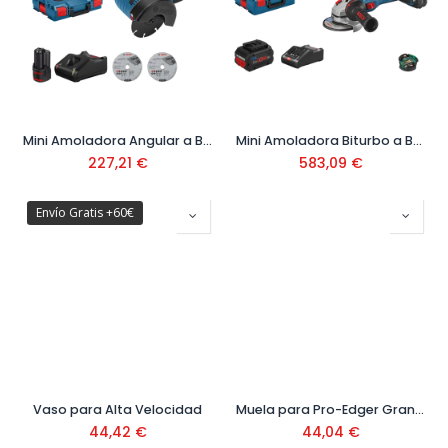
Mini Amoladora Angular a Batería GWS 12V-76 Ref: 0601 9F2 00B
Mini Amoladora Biturbo a Batería GWS 18V-15SC Ref: 06019H6101
227,21
€
583,09
€
Envío Gratis +60€
Vaso para Alta Velocidad
Muela para Pro-Edger Grano Fino 66 mm Ref.16957
44,42
€
44,04
€