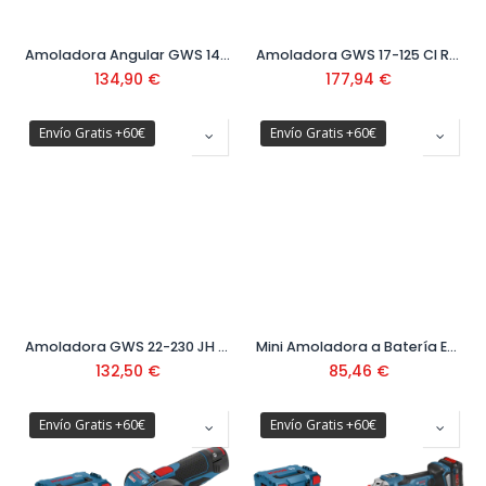
Amoladora Angular GWS 1400 Ref: 0601 824 800
Amoladora GWS 17-125 CI Ref: 060179G002
134,90
€
177,94
€
Envío Gratis +60€
Envío Gratis +60€
Amoladora GWS 22-230 JH 230 mm Ref. 0.601.8C1.300
Mini Amoladora a Batería Easy Cut&Grind Ref: 0603 9D2 000
132,50
€
85,46
€
Envío Gratis +60€
Envío Gratis +60€