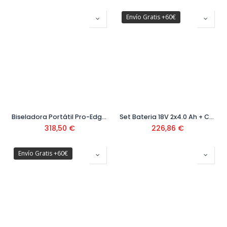
Envío Gratis +60€
Biseladora Portátil Pro-Edger Ref. 16956
Set Bateria 18V 2x4.0 Ah + Cargador GAL Ref: 1600A019S0
318,50
€
226,86
€
Envío Gratis +60€