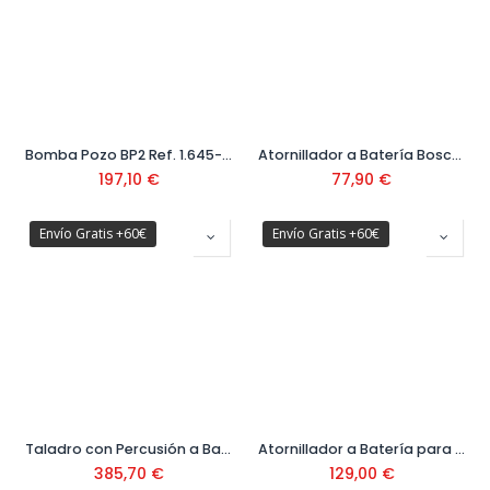
Bomba Pozo BP2 Ref. 1.645-420.0
Atornillador a Batería Bosch GO Ref. 06019H2201
197,10
€
77,90
€
Envío Gratis +60€
Envío Gratis +60€
Taladro con Percusión a Batería GSB 18V-65 Ref. 06019N3308
Atornillador a Batería para construcción en seco GTB 12V-11 con Maletín
385,70
€
129,00
€