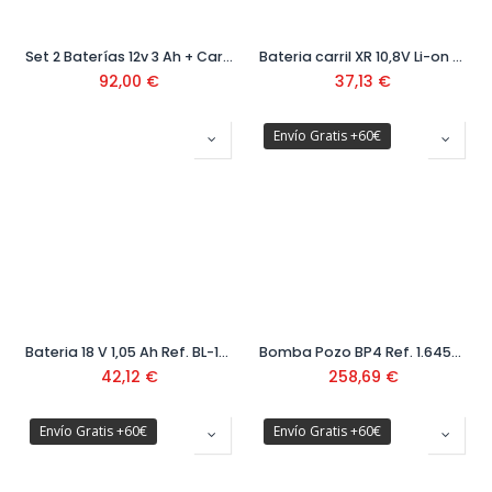
Set 2 Baterías 12v 3 Ah + Cargador GAL 1600A019RD
Bateria carril XR 10,8V Li-on 2,0Ah Ref. DCB127-XJ
92,00
€
37,13
€
Envío Gratis +60€
Bateria 18 V 1,05 Ah Ref. BL-1518-XJ
Bomba Pozo BP4 Ref. 1.645-421.0
42,12
€
258,69
€
Envío Gratis +60€
Envío Gratis +60€