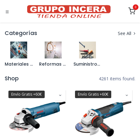
Ir al contenido
0
Categorías
See All
Materiales de Construcción
Reformas de Interior
Suministros Industriales
Shop
4261 items found.
Envío Gratis +60€
Envío Gratis +60€