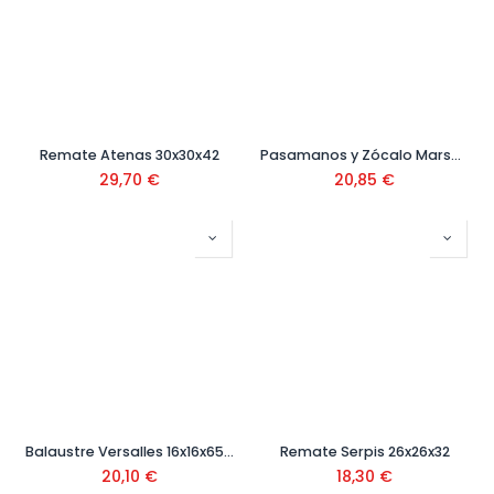
Remate Atenas 30x30x42
Pasamanos y Zócalo Marsella 12,5x25x100 cm
29,70
€
20,85
€
Balaustre Versalles 16x16x65 cm
Remate Serpis 26x26x32
20,10
€
18,30
€