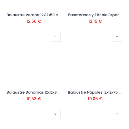
Balaustre Verona 12x12x50 cm
Pasamanos y Zócalo Esparta 6x15x100 cm
12,56
€
12,15
€
Balaustre Bahamas 12x12x90 cm
Balaustre Nápoles 12x12x75 cm
10,53
€
10,05
€