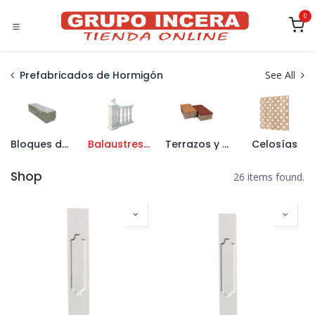
Ir al contenido
0
Prefabricados de Hormigón
See All
Bloques de Hormigón
Balaustres y Pasamanos
Terrazos y Aceras
Celosías
Shop
26 items found.