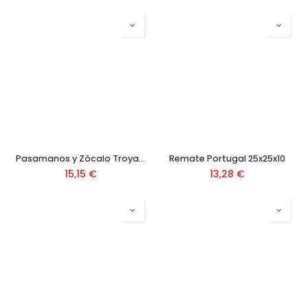
Pasamanos y Zócalo Troya 10x20x100 cm
Remate Portugal 25x25x10
15,15
€
13,28
€