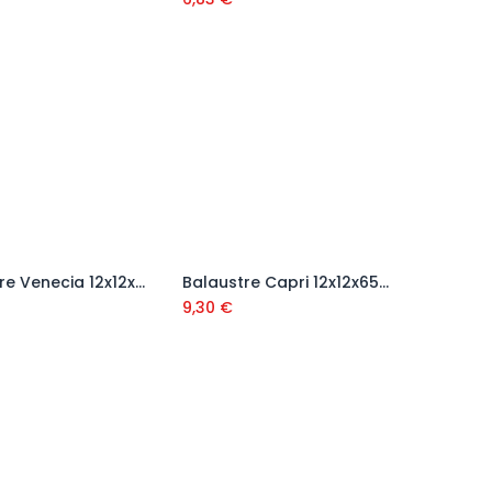
Balaustre Venecia 12x12x65 cm
Balaustre Capri 12x12x65 cm
Añadir al carrito
Añadir al carrito
9,30
€