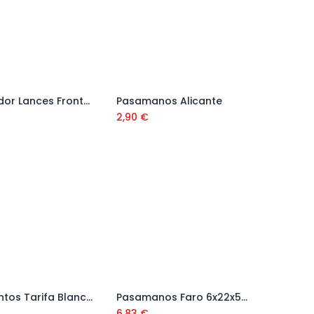
Separador Lances Frontal 2x10,5x15,5
Pasamanos Alicante
Añadir al carrito
Añadir al carrito
2,90
€
Paravientos Tarifa Blanco 6x15x70 cm
Pasamanos Faro 6x22x50 cm
Añadir al carrito
Añadir al carrito
6,83
€