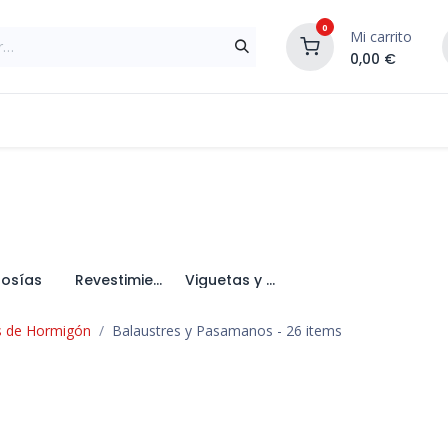
0
Mi carrito
0,00
€
Materiales de Construcción
Reformas de In
losías
Revestimientos
Viguetas y Bovedillas
s de Hormigón
Balaustres y Pasamanos
- 26 items