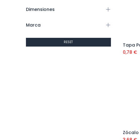
Dimensiones
Marca
RESET
Tapa P
0,78
€
Zócalo
3,68
€