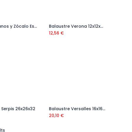
Pasamanos y Zócalo Esparta 6x15x100 cm
Balaustre Verona 12x12x50 cm
Añadir al carrito
Añadir al carrito
12,56
€
Serpis 26x26x32
Balaustre Versalles 16x16x65 cm
Añadir al carrito
Añadir al carrito
20,10
€
lts