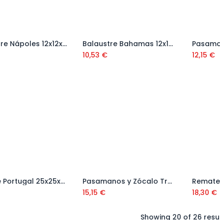
Balaustre Nápoles 12x12x75 cm
Balaustre Bahamas 12x12x90 cm
Añadir al carrito
Añadir al carrito
10,53
€
12,15
€
Remate Portugal 25x25x10
Pasamanos y Zócalo Troya 10x20x100 cm
Remate 
Añadir al carrito
Añadir al carrito
15,15
€
18,30
€
Showing 20 of 26 resu