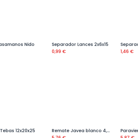
asamanos Nido
Separador Lances 2x6x15
Añadir al carrito
Añadir al carrito
0,99
€
1,46
€
 Tebas 12x20x25
Remate Javea blanco 4,5x25x50x40
Añadir al carrito
Añadir al carrito
5,76
€
5,87
€