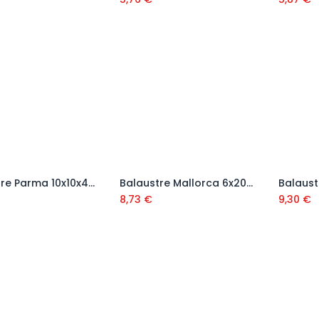
Balaustre Parma 10x10x45 cm
Balaustre Mallorca 6x20x70 cm
Añadir al carrito
Añadir al carrito
8,73
€
9,30
€