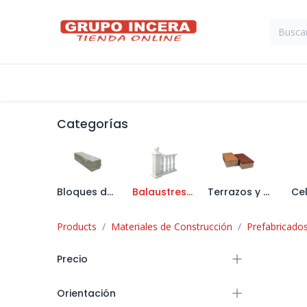
Ir al contenido
Tienda
Suministros Industriales
Categorías
Bloques de Hormigón
Balaustres y Pasamanos
Terrazos y Aceras
Ce
Products
Materiales de Construcción
Prefabricado
Precio
Orientación