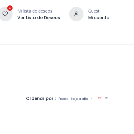
0
Mi lista de deseos
Guest
Ver Lista de Deseos
Mi cuenta
¡DESCUBRE NUESTRO CO
terior
Servicios
Incera Inspira
Ordenar por :
Precio - bajo a alto