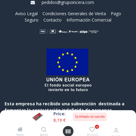
pedidos@grupoincera.com
Aviso Legal
Condiciones Generales de Venta
Pago
Seguro
Contacto
Información Comercial
Esta empresa ha recibido una subvención destinada a
fomentar la contratación indefinida de personas
Price:
desempleadas, cofinanciada al 50 % por el Gobierno de
Añadir al carrito
8,19
€
Cantabria y el Fondo Social Europeo a través del
0
Programa Operativo FSE de Cantabria 2014-2020
Home
Search
Wishlist