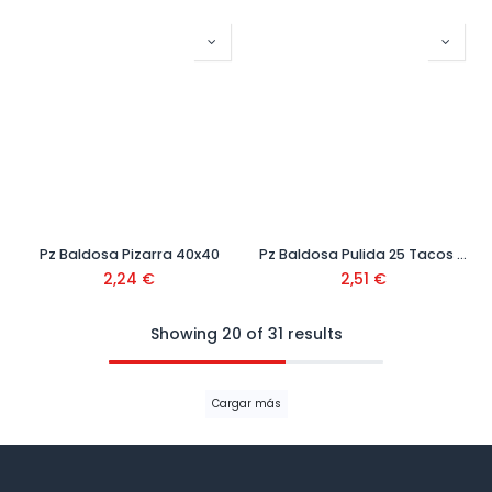
Pz Baldosa Pizarra 40x40
Pz Baldosa Pulida 25 Tacos Blanca 40x40 Ref.511
2,24
€
2,51
€
Showing 20 of 31 results
Cargar más