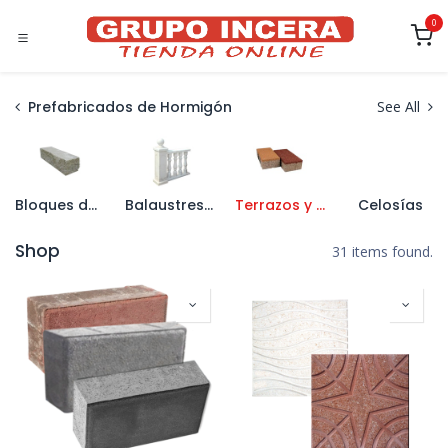
Ir al contenido
0
Prefabricados de Hormigón
See All
Bloques de Hormigón
Balaustres y Pasamanos
Terrazos y Aceras
Celosías
Shop
31 items found.