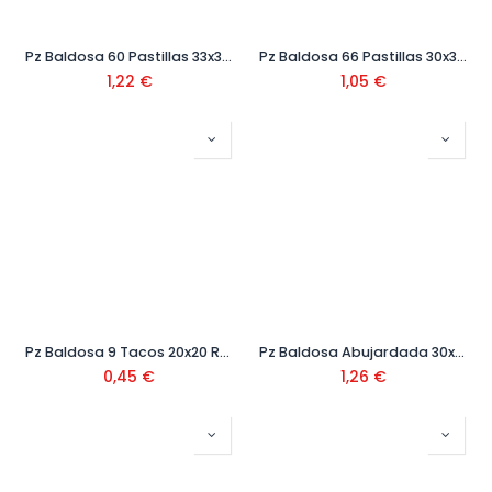
Pz Baldosa 60 Pastillas 33x33x4 Ref.330
Pz Baldosa 66 Pastillas 30x30x4 Ref.366
1,22
€
1,05
€
Pz Baldosa 9 Tacos 20x20 Ref.202
Pz Baldosa Abujardada 30x30
0,45
€
1,26
€