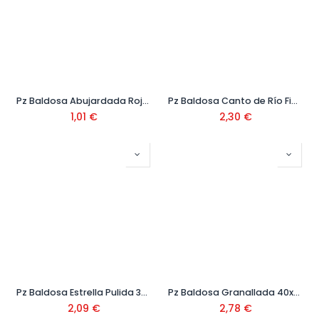
Pz Baldosa Abujardada Roja 40x20 Ref.5002
Pz Baldosa Canto de Río Fino 40x40
1,01
€
2,30
€
Pz Baldosa Estrella Pulida 30x30x4 cm
Pz Baldosa Granallada 40x40x4 Ref. L-40G
2,09
€
2,78
€