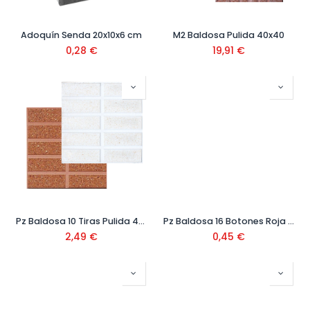
Adoquín Senda 20x10x6 cm
M2 Baldosa Pulida 40x40
0,28
€
19,91
€
Pz Baldosa 10 Tiras Pulida 40x40 Ref.510
Pz Baldosa 16 Botones Roja 20x20 Ref.16-C
2,49
€
0,45
€