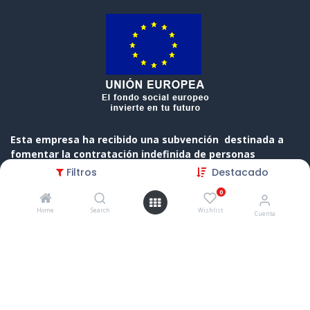
Esta empresa ha recibido una subvención destinada a
fomentar la contratación indefinida de personas
desempleadas, cofinanciada al 50 % por el Gobierno de
Filtros
Destacado
Cantabria y el Fondo Social Europeo a través del
0
Programa Operativo FSE de Cantabria 2014-2020
Home
Search
Wishlist
Cuenta
Copyright © Nombre de la empresa