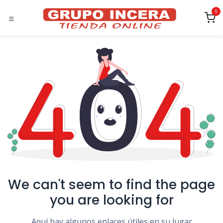
Ir al contenido
0
We can't seem to find the page
you are looking for
Aquí hay algunos enlaces útiles en su lugar