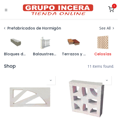
Ir al contenido
0
Prefabricados de Hormigón
See All
Bloques de Hormigón
Balaustres y Pasamanos
Terrazos y Aceras
Celosías
Shop
11 items found.