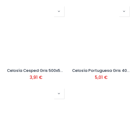
Celosía Cesped Gris 500x500x100 mm
Celosía Portuguesa Gris 40x40x10
3,91
€
5,01
€