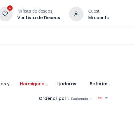
0
Mi lista de deseos
Guest
Ver Lista de Deseos
Mi cuenta
¡DESCUBRE NUESTRO CO
terior
Servicios
Incera Inspira
Martillos y Taladros Percutores
Hormigoneras y Elevadores
Lijadoras
Baterías
Ordenar por :
Destacado