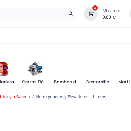
0
Mi carrito
0,00
€
Materiales de Construcción
Reformas de In
dadura
Sierras Eléctricas
Bombas de Agua
Destornilladores y Atornilladores Eléctricos
rica y a Batería
Hormigoneras y Elevadores
- 1 items