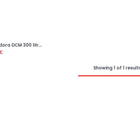
Amasadora DCM 300 litros
Añadir al carrito
€
Showing 1 of 1 result