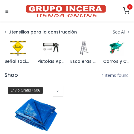
Ir al contenido
0
Utensilios para la construcción
See All
Señalización
Pistolas Aplicadoras
Escaleras y Caballetes
Carros y Carretillas
Shop
1 items found.
Envío Gratis +60€