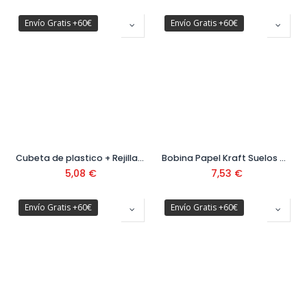
Envío Gratis +60€
Envío Gratis +60€
Cubeta de plastico + Rejilla de plástico Ref: 13231
Bobina Papel Kraft Suelos Hidrófugo
5,08
€
7,53
€
Envío Gratis +60€
Envío Gratis +60€