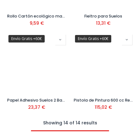
Rollo Cartón ecológico marrón
Fieltro para Suelos
9,59
€
13,31
€
Envío Gratis +60€
Envío Gratis +60€
Papel Adhesivo Suelos 2 Bandas Profi 90x50 Ref. 77405
Pistola de Pintura 600 cc Ref. 09000902
23,37
€
115,02
€
Showing 14 of 14 results