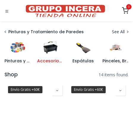
Ir al contenido
0
Pinturas y Tratamiento de Paredes
See All
Pinturas y Esmaltes
Accesorios de Pintura
Espátulas
Pinceles, Brochas y Rodillos
Shop
14 items found.
Envío Gratis +60€
Envío Gratis +60€