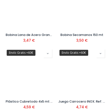
Bobina Lana de Acero Grano Medio Ref: 09054
Bobina Secamanos 150 mt
3,47
€
3,50
€
Envío Gratis +60€
Envío Gratis +60€
Plástico Cubretodo 4x5 mt 36 μ "Extra Fuerte" Ref. 10391043
Juego Carrocero INOX. Ref: 08094
4,59
€
4,74
€