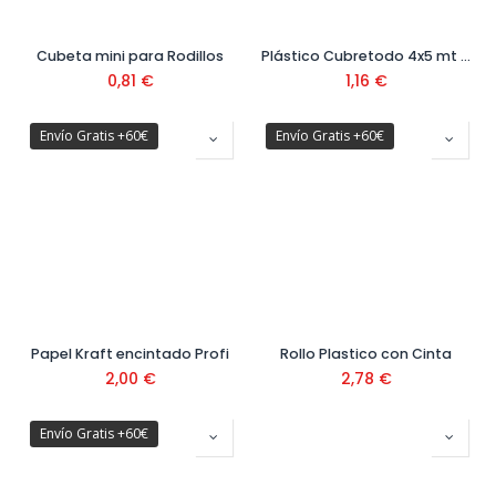
Cubeta mini para Rodillos
Plástico Cubretodo 4x5 mt 12 μ Ref. 10391042
0,81
€
1,16
€
Envío Gratis +60€
Envío Gratis +60€
Papel Kraft encintado Profi
Rollo Plastico con Cinta
2,00
€
2,78
€
Envío Gratis +60€