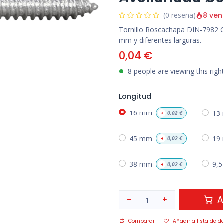
8 ven
(0 reseña)
Tornillo Roscachapa DIN-7982 C
mm y diferentes larguras.
0,04
€
8 people are viewing this rig
Longitud
16 mm
13
+
0,02
€
45 mm
19
+
0,02
€
38 mm
9,
+
0,02
€
A
Comparar
Añadir a lista de d