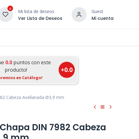
0
Mi lista de deseos
Guest
Ver Lista de Deseos
Mi cuenta
¡DESCUBRE NUESTRO CO
terior
Servicios
Incera Inspira
ue
0.0
puntos con este
+
0.0
producto!
premios en Catálogo!
982 Cabeza Avellanada Ø3,9 mm
a Chapa DIN 7982 Cabeza
3,9 mm