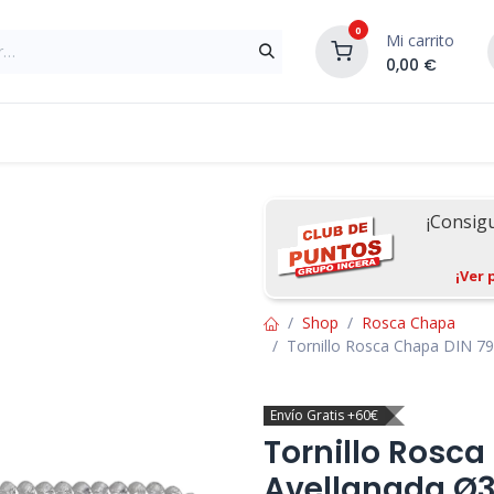
0
Mi carrito
0,00
€
Materiales de Construcción
Reformas de In
¡Consig
¡Ver 
Shop
Rosca Chapa
Tornillo Rosca Chapa DIN 7
Envío Gratis +60€
Tornillo Rosc
Avellanada Ø