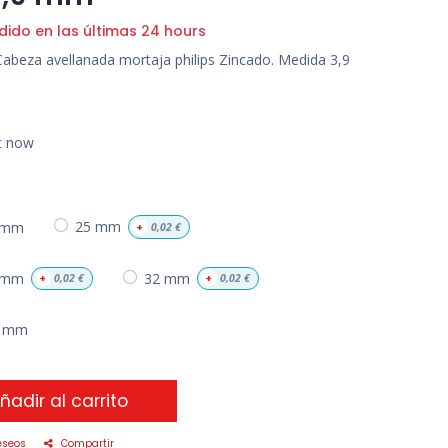
dido en las últimas 24 hours
abeza avellanada mortaja philips Zincado. Medida 3,9
ht now
 mm
25 mm
+
0,02
€
 mm
32 mm
+
0,02
€
+
0,02
€
5 mm
ñadir al carrito
eseos
Compartir