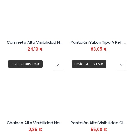
Camiseta Alta Visibilidad Naranja Ref. 295480
Pantalón Yukon Tipo A Ref. 295435
24,19
€
83,05
€
Envío Gratis +60€
Envío Gratis +60€
Chaleco Alta Visibilidad Naranja
Pantalón Alta Visibilidad CL 1 369 Amarillo Fosforito Ref.76492
2,85
€
55,00
€