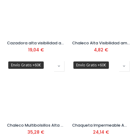
Cazadora alta visibilidad amarillo/azul Ref. 388CFXYFA
Chaleco Alta Visibilidad amarillo Ref. 288VFCMYF
19,04
€
4,82
€
Envío Gratis +60€
Envío Gratis +60€
Chaleco Multibolsillos Alta Visibilidad Amarillo Ref. 288VMFYF
Chaqueta Impermeable Amarillo Ref. 288TAFYF
35,28
€
24,14
€