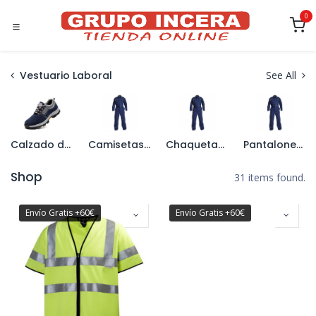
Ir al contenido
0
Vestuario Laboral
See All
Calzado de Seguridad
Camisetas y Polos
Chaquetas y Cazadoras
Pantalones y Bermudas
Shop
31 items found.
Envío Gratis +60€
Envío Gratis +60€