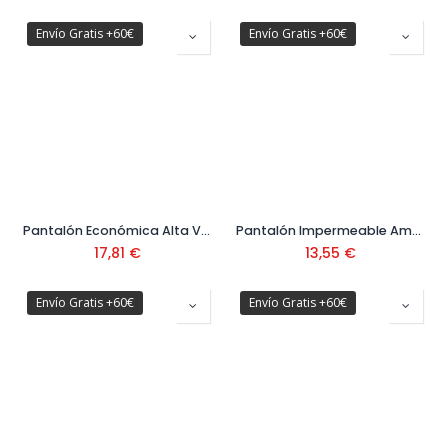
Envío Gratis +60€
Envío Gratis +60€
Pantalón Económica Alta Visibilidad Amarillo Ref. 388PFEYF
Pantalón Impermeable Amarillo Ref. 288PAFYF
17,81
€
13,55
€
Envío Gratis +60€
Envío Gratis +60€