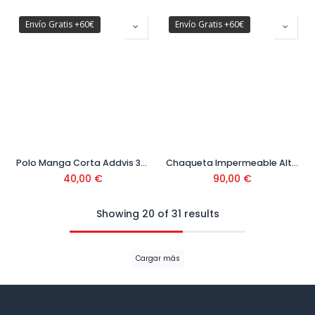
Envío Gratis +60€
Envío Gratis +60€
Polo Manga Corta Addvis 360 Amarillo Fosforito Ref.79091
Chaqueta Impermeable Alta Rain 360 Amarillo Fosforito Ref.70260
40,00
€
90,00
€
Showing 20 of 31 results
Cargar más