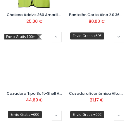
Chaleco Addvis 360 Amarillo Fosforito Talla M Ref.79218
Pantalón Corto Alna 2.0 369 Amarillo Fosforito Ref.77425
25,00
€
80,00
€
Envío Gratis +60€
Envio Gratis 100+
Cazadora Tipo Soft-Shell Amarilla/Azul Ref. 288CSFYAFA
Cazadora Económica Alta Visibilidad Amarillo Ref. 388CFEYF
44,69
€
21,17
€
Envío Gratis +60€
Envío Gratis +60€