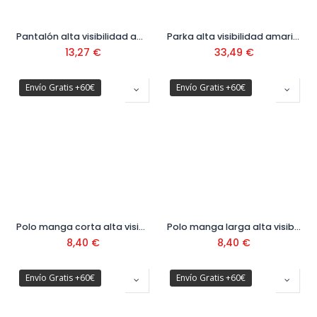
Pantalón alta visibilidad amarillo/azul Ref. 388PFXYFA
Parka alta visibilidad amarillo/azul marino Ref. 288PFMIXYFA
13,27
€
33,49
€
Envío Gratis +60€
Envío Gratis +60€
Polo manga corta alta visibilidad amarillo/azul Ref. 1288PAVXLRYFA
Polo manga larga alta visibilidad amarillo/azul Ref. 1288PAVXMLYFA
8,40
€
8,40
€
Envío Gratis +60€
Envío Gratis +60€