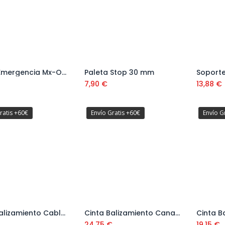
Luz de Emergencia Mx-Onda con Imán USB
Paleta Stop 30 mm
Añadir al carrito
Añadir al carrito
7,90
€
13,88
€
ratis +60€
Envío Gratis +60€
Envío G
Cinta Balizamiento Cables Eléctricos Ref: 1100 0313
Cinta Balizamiento Canalización Agua Ref. 11000314
Añadir al carrito
Añadir al carrito
24,75
€
19,15
€