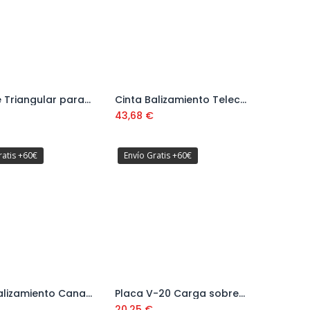
Soporte Triangular para Señales Metálicas Ref. V15000
Cinta Balizamiento Telecomunicaciones Ref: 1100 0315
Añadir al carrito
43,68
€
ratis +60€
Envío Gratis +60€
Cinta Balizamiento Canalización Gas Ref: 1100 0312
Placa V-20 Carga sobresaliente 500x500 Ref. 21201030
Añadir al carrito
Añadir al carrito
20,25
€