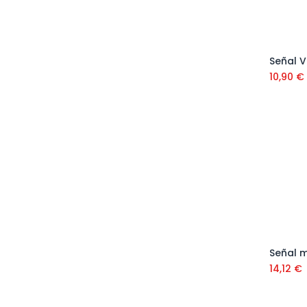
10,90
€
14,12
€