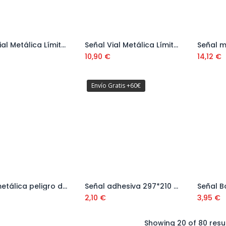
Señal Vial Metálica Límite Velocidad 20 Km 500 mm Ref. V10020
Señal Vial Metálica Límite Velocidad 40 Km
Añadir al carrito
Añadir al carrito
10,90
€
14,12
€
Envío Gratis +60€
Señal metálica peligro de obras Ref: REF-005
Señal adhesiva 297*210 mm Ref. VV02AD297210
Añadir al carrito
Añadir al carrito
2,10
€
3,95
€
Showing 20 of 80 resu