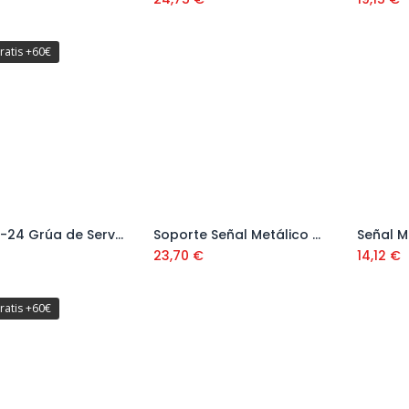
ratis +60€
Placa V-24 Grúa de Servicio 220x340 Ref. 199020
Soporte Señal Metálico pintado 130x60 cm Ref: V16000
Añadir al carrito
Añadir al carrito
23,70
€
14,12
€
ratis +60€