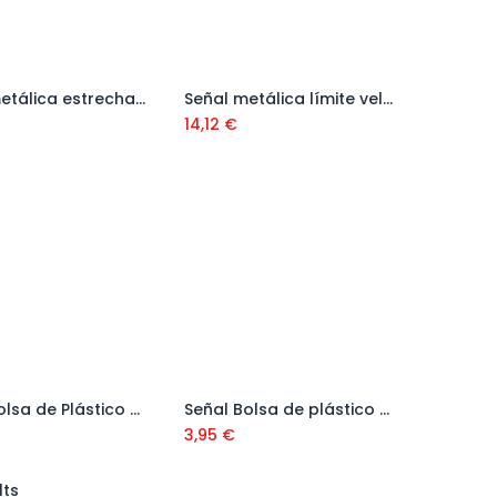
Señal metálica estrechamiento de calzada Ref: REF. 008
Señal metálica límite velocidad 20 Ref: REF.014
14,12
€
Señal Bolsa de Plástico Baden
Señal Bolsa de plástico Dirección Prohibida
Añadir al carrito
3,95
€
lts