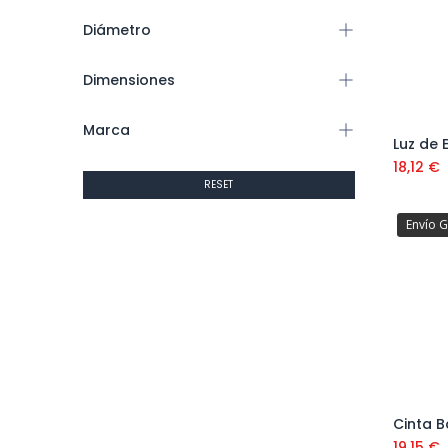
Diámetro
Dimensiones
Marca
18,12
€
RESET
Envío G
19,15
€