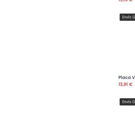
Envío G
13,91
€
Envío G