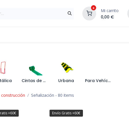
0
Mi carrito
0,00
€
Materiales de Construcción
Reformas de In
tálica
Cintas de Balizamiento
Urbana
Para Vehículos
a construcción
Señalización
- 80 items
ratis +60€
Envío Gratis +60€