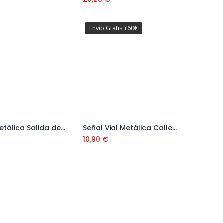
Envío Gratis +60€
Señal Metálica Salida de Camiones
Señal Vial Metálica Calle Cortada por Obras 500x500 mm Ref. V10036
Añadir al carrito
Añadir al carrito
10,90
€