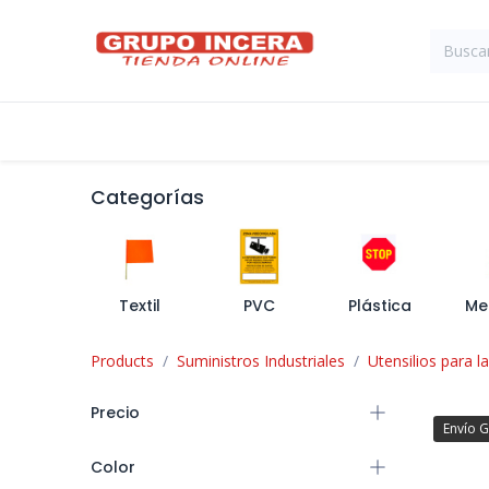
Ir al contenido
Tienda
Suministros Industriales
Categorías
Textil
PVC
Plástica
Me
Products
Suministros Industriales
Utensilios para l
Precio
Envío G
Color