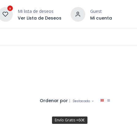
0
Mi lista de deseos
Guest
Ver Lista de Deseos
Mi cuenta
¡DESCUBRE NUESTRO CO
terior
Servicios
Incera Inspira
Ordenar por :
Destacado
Envío Gratis +60€