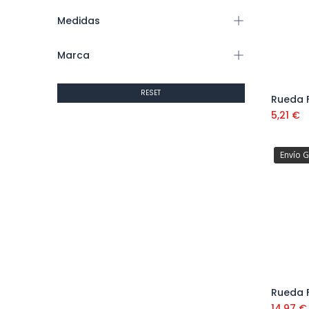
Medidas
Marca
RESET
5,21
€
Envío G
14,97
€