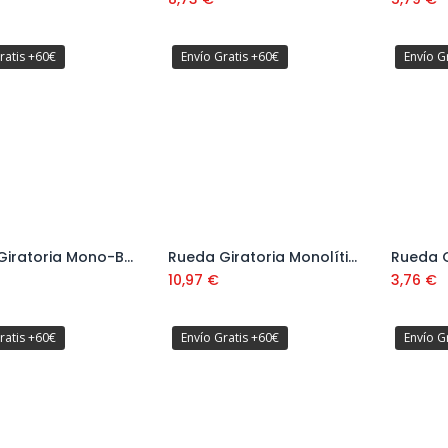
ratis +60€
Envío Gratis +60€
Envío G
Rueda Giratoria Mono-Bloque Blanca con Freno Serie 68
Rueda Giratoria Monolítica Negra Resistente a Temperatura Serie 67
Añadir al carrito
Añadir al carrito
10,97
€
3,76
€
ratis +60€
Envío Gratis +60€
Envío G