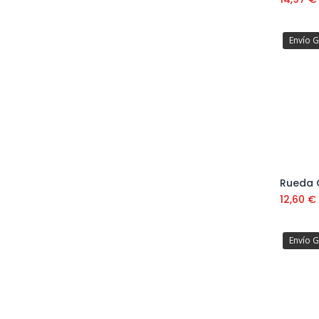
Envío G
12,60
€
Envío G