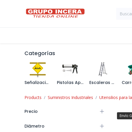
Ir al contenido
Tienda
Suministros Industriales
Categorías
Señalización
Pistolas Aplicadoras
Escaleras y Caballetes
Products
Suministros Industriales
Utensilios para l
Precio
Envío G
Diámetro