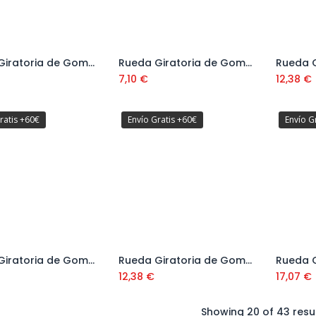
Rueda Giratoria de Goma Gris Anti-Huella 80x24 mm Serie 37 Ref: 374103
Rueda Giratoria de Goma Gris Anti-Huella con Cojinete Serie 71
Añadir al carrito
Añadir al carrito
7,10
€
12,38
€
ratis +60€
Envío Gratis +60€
Envío G
Rueda Giratoria de Goma Negra Estandar Serie 53
Rueda Giratoria de Goma Negra Estandar con Freno Serie 53
Añadir al carrito
Añadir al carrito
12,38
€
17,07
€
Showing 20 of 43 resu