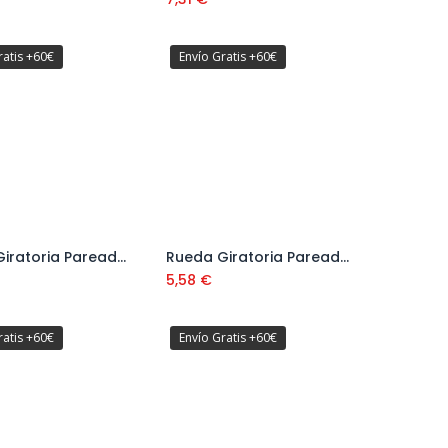
ratis +60€
Envío Gratis +60€
Rueda Giratoria Pareada de Poliamida Gris Serie 34
Rueda Giratoria Pareada de Poliamida Gris con Freno Serie 34
Añadir al carrito
Añadir al carrito
5,58
€
ratis +60€
Envío Gratis +60€