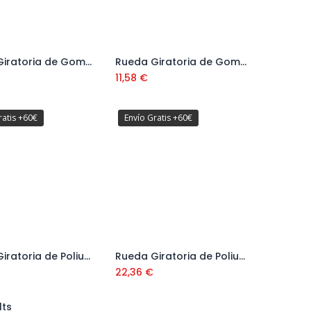
Rueda Giratoria de Goma Gris Anti-Huella con Cojinete y Freno Serie 71
Rueda Giratoria de Goma Gris Anti-Huella con Freno 80x24 mm Serie 37 Ref: 378103
Añadir al carrito
11,58
€
ratis +60€
Envío Gratis +60€
Rueda Giratoria de Poliuretano "TR" Amarilla Serie 65
Rueda Giratoria de Poliuretano "TR" Amarilla con Freno Serie 65
Añadir al carrito
Añadir al carrito
22,36
€
lts