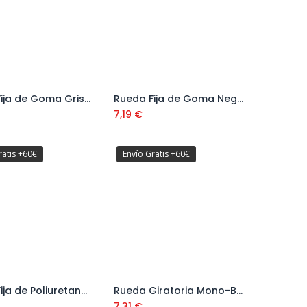
Rueda Fija de Goma Gris Anti-Huella con Cojinete Serie 71
Rueda Fija de Goma Negra Estandar 125 mm Serie 53 Ref: 535703
Añadir al carrito
Añadir al carrito
7,19
€
ratis +60€
Envío Gratis +60€
Rueda Fija de Poliuretano Naranja Serie 60
Rueda Giratoria Mono-Bloque Blanca Serie 68
Añadir al carrito
Añadir al carrito
7,31
€