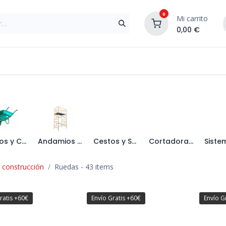
0
Mi carrito
0,00
€
Materiales de Construcción
Reformas de In
Carros y Carretillas
Andamios y Puntales
Cestos y Soluciones en Goma
Cortadoras para Cerámica y Accesorios
a construcción
Ruedas
- 43 items
ratis +60€
Envío Gratis +60€
Envío G