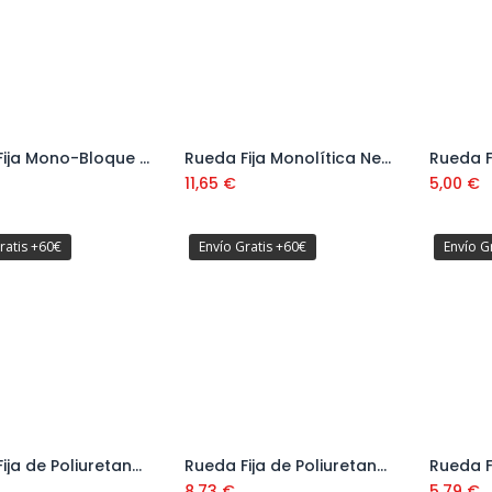
Rueda Fija Mono-Bloque Blanca Serie 68
Rueda Fija Monolítica Negra Resistente a Temperatura 100x35 mm Serie 67 Ref: 677402
Añadir al carrito
Añadir al carrito
11,65
€
5,00
€
ratis +60€
Envío Gratis +60€
Envío G
Rueda Fija de Poliuretano "TR" Amarilla Serie 65
Rueda Fija de Poliuretano Azul con Cojinete Serie 61
Añadir al carrito
Añadir al carrito
8,73
€
5,79
€