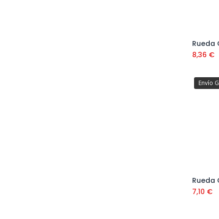
8,36
€
Envío G
7,10
€