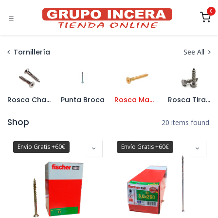
Ir al contenido
0
Tornillería
See All
Rosca Chapa
Punta Broca
Rosca Madera
Rosca Tirafondo
Shop
20 items found.
Envío Gratis +60€
Envío Gratis +60€