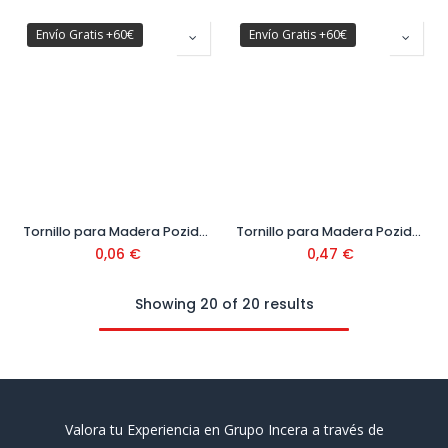
Envío Gratis +60€
Envío Gratis +60€
Tornillo para Madera Pozidrive Cabeza Avellanada DIN 7505 Ø6 mm
Tornillo para Madera Pozidrive Cabeza Avellanada DIN 7505 Ø8 mm
0,06
€
0,47
€
Showing 20 of 20 results
Valora tu Experiencia en Grupo Incera a través de