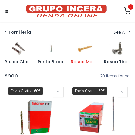
Ir al contenido
0
Tornillería
See All
Rosca Chapa
Punta Broca
Rosca Madera
Rosca Tirafondo
Shop
20 items found.
Envío Gratis +60€
Envío Gratis +60€