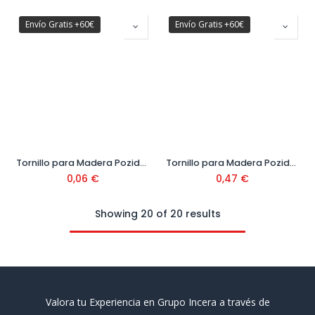
Envío Gratis +60€
Envío Gratis +60€
Tornillo para Madera Pozidrive Cabeza Avellanada DIN 7505 Ø6 mm
Tornillo para Madera Pozidrive Cabeza Avellanada DIN 7505 Ø8 mm
0,06
€
0,47
€
Showing 20 of 20 results
Valora tu Experiencia en Grupo Incera a través de