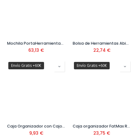
Mochila PortaHerramientas con Ruedas Ref. 1-79-215
Bolsa de Herramientas Abierta Ref. STST1-70718
63,13
€
22,74
€
Envío Gratis +60€
Envío Gratis +60€
Caja Organizador con Cajones
Caja organizador FatMax Ref. 1-97-518
9,93
€
23,75
€