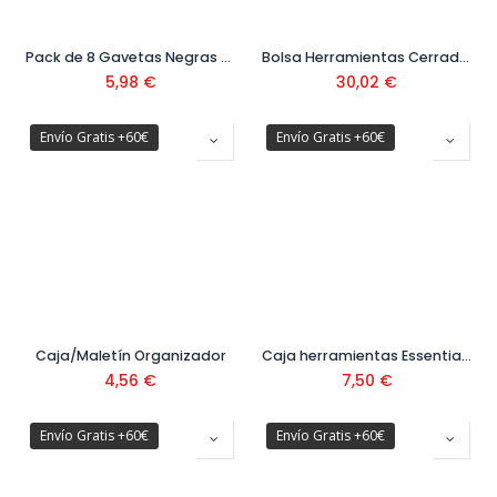
Pack de 8 Gavetas Negras Ref. 1-94-468
Bolsa Herramientas Cerrada Ref. 1-93-950
5,98
€
30,02
€
Envío Gratis +60€
Envío Gratis +60€
Caja/Maletín Organizador
Caja herramientas Essential 406*205*195mm Ref. STST1-75518
4,56
€
7,50
€
Envío Gratis +60€
Envío Gratis +60€