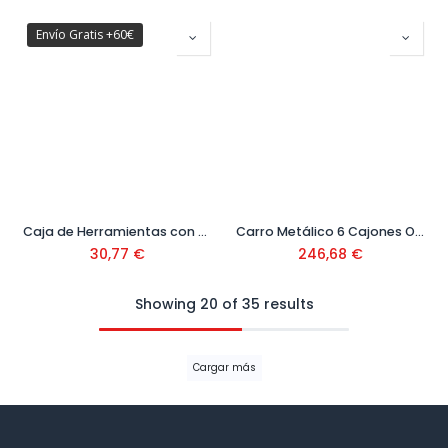
Envío Gratis +60€
Caja de Herramientas con Organizador Ref. 09400705
Carro Metálico 6 Cajones Orange Ref.170860
30,77
€
246,68
€
Showing 20 of 35 results
Cargar más