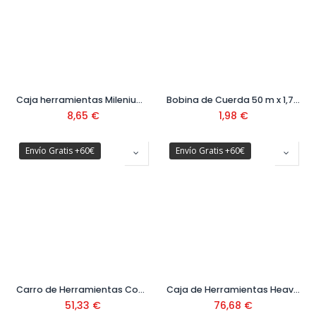
Caja herramientas Milenium 411x199x185 mm Ref. 1-92-065
Bobina de Cuerda 50 m x 1,7 mm
8,65
€
1,98
€
Envío Gratis +60€
Envío Gratis +60€
Carro de Herramientas Compact 2 Bloques Ref. 09400716
Caja de Herramientas Heavy Duty con Asa y Ruedas Ref.09400711
51,33
€
76,68
€