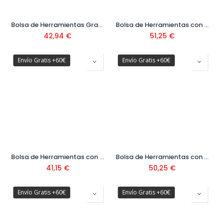
Bolsa de Herramientas Gran Abertura FatMax Ref. FMST1-71180
Bolsa de Herramientas con Estructura Rigida Ref. 1-79-213
42,94
€
51,25
€
Envío Gratis +60€
Envío Gratis +60€
Bolsa de Herramientas con Multiples Accesos Ref. FMST1-73607
Bolsa de Herramientas con Tapa Redonda Ref. FMST1-70749
41,15
€
50,25
€
Envío Gratis +60€
Envío Gratis +60€