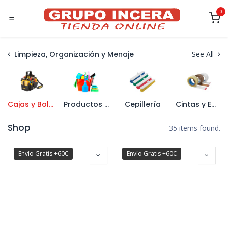
Ir al contenido
0
Limpieza, Organización y Menaje
See All
Cajas y Bolsas de Herramientas
Productos de limpieza
Cepillería
Cintas y Embalajes
Shop
35 items found.
Envío Gratis +60€
Envío Gratis +60€