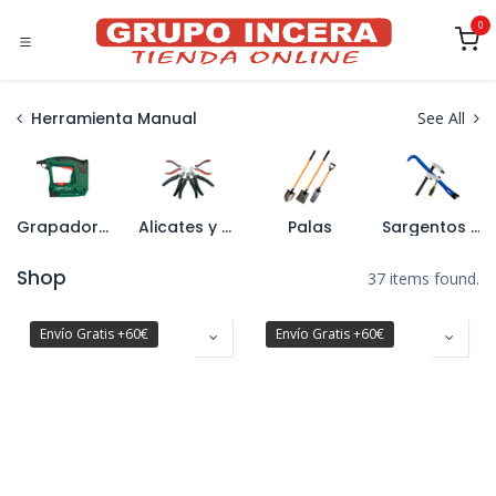
Ir al contenido
0
Herramienta Manual
See All
Grapadoras y Grapas
Alicates y Tenazas
Palas
Sargentos y Barras de Uña
Shop
37 items found.
Envío Gratis +60€
Envío Gratis +60€