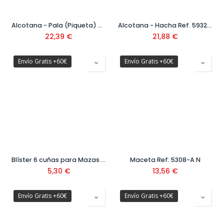
Alcotana - Pala (Piqueta) Ref. 5931-A N
Alcotana - Hacha Ref. 5932-A N
22,39
€
21,88
€
Envío Gratis +60€
Envío Gratis +60€
Blíster 6 cuñas para Mazas y Macetas Ref. 8975 BL
Maceta Ref: 5308-A N
5,30
€
13,56
€
Envío Gratis +60€
Envío Gratis +60€