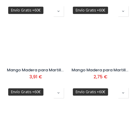
Envío Gratis +60€
Envío Gratis +60€
Mango Madera para Martillo Ref. M8007-F600
Mango Madera para Martillo Ref. M8011-B
3,91
€
2,75
€
Envío Gratis +60€
Envío Gratis +60€