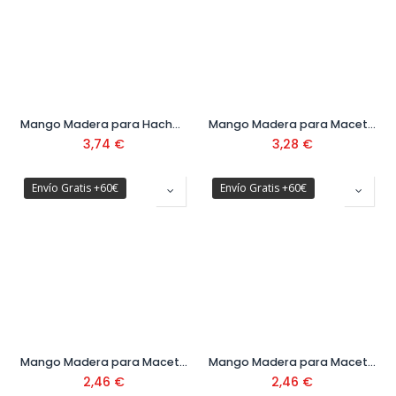
Mango Madera para Hacha Ref. M8130-1000
Mango Madera para Maceta Ref. M5305
3,74
€
3,28
€
Envío Gratis +60€
Envío Gratis +60€
Mango Madera para Maceta Ref. M5308-AN
Mango Madera para Maceta Ref. M5308-BN
2,46
€
2,46
€