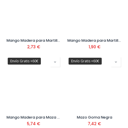
Mango Madera para Martillo Ref. M8011-C
Mango Madera para Martillo y Alcotana
2,73
€
1,90
€
Envío Gratis +60€
Envío Gratis +60€
Mango Madera para Maza Ref. M5200-3N
Mazo Goma Negra
5,74
€
7,42
€