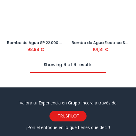
Bomba de Agua SP 22.000 Dirt Ref. 1.645-850.0
Bomba de Agua Electrica Sumergible Modelo Lousiana 750 W
98,88
€
101,81
€
Showing 6 of 6 results
Valora tu Experiencia en Grupo Incera a través de
TRUSPILOT
¡Pon el enfoque en lo que tienes que decir!