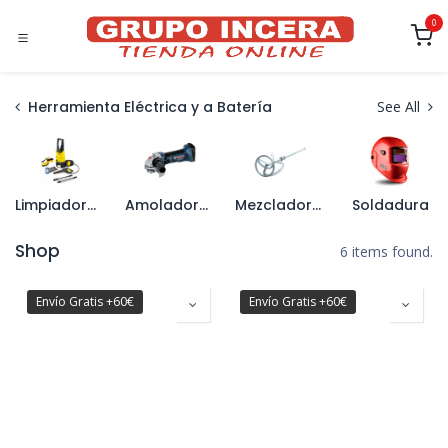
Ir al contenido
0
Herramienta Eléctrica y a Batería
See All
Limpiadoras a Presión y Accesorios
Amoladoras
Mezcladores y Accesorios
Soldadura
Shop
6 items found.
Envío Gratis +60€
Envío Gratis +60€