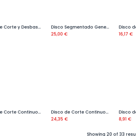
Disco de Corte y Desbaste para Piedra 2 en 1 Ref. 31964
Disco Segmentado General Obra Ref: 50711-230
Añadir al carrito
Añadir al carrito
25,00
€
16,17
€
Disco de Corte Continuo General Cerámica CEV
Disco de Corte Continuo General Cerámica CEV Pro 250 mm Ref. 25934
Añadir al carrito
Añadir al carrito
24,35
€
8,91
€
Showing 20 of 33 resu