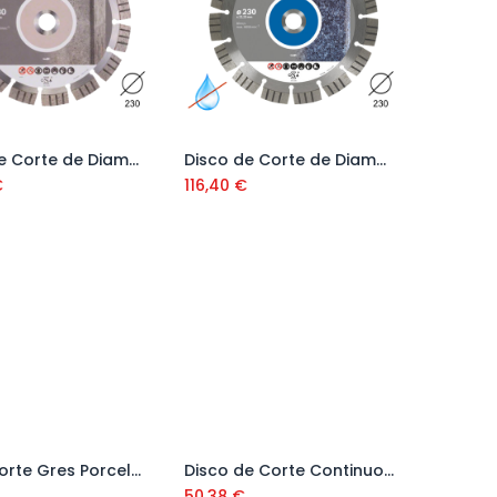
Disco de Corte de Diamante Concrete 230x2,4x15 mm
Disco de Corte de Diamante Stone 230x2,4x15 mm
Añadir al carrito
Añadir al carrito
€
116,40
€
Disco Corte Gres Porcelánico CPC Pro
Disco de Corte Continuo para Material Duro CPA
Añadir al carrito
Añadir al carrito
50,38
€