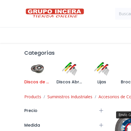
Ir al contenido
Tienda
Suministros Industriales
Categorías
Discos de Diamante
Discos Abrasivos
Lijas
Products
Suministros Industriales
Accesorios de Co
Precio
Envío G
Medida