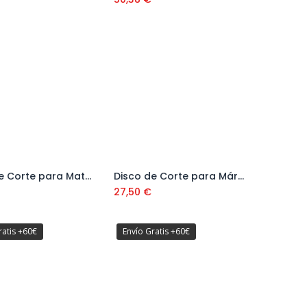
Disco de Corte para Material Duro TVH Super Pro
Disco de Corte para Mármol EMG Super Pro
Añadir al carrito
Añadir al carrito
27,50
€
ratis +60€
Envío Gratis +60€