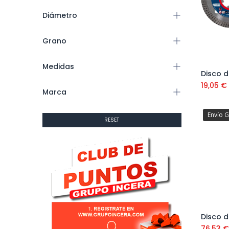
Diámetro
Grano
Medidas
19,05
€
Marca
Envío G
RESET
76,53
€