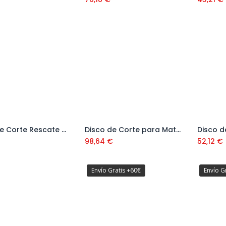
Disco de Corte Rescate Mármol SHR 230 mm Ref. 30902
Disco de Corte para Material Duro TVH
Añadir al carrito
Añadir al carrito
98,64
€
52,12
€
Envío Gratis +60€
Envío G