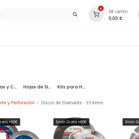
0
Mi carrito
0,00
€
Materiales de Construcción
Reformas de In
Brocas y Coronas
Hojas de Sierra
Kits para Herramientas
rte y Perforación
Discos de Diamante
- 33 items
ratis +60€
Envío Gratis +60€
Envío G