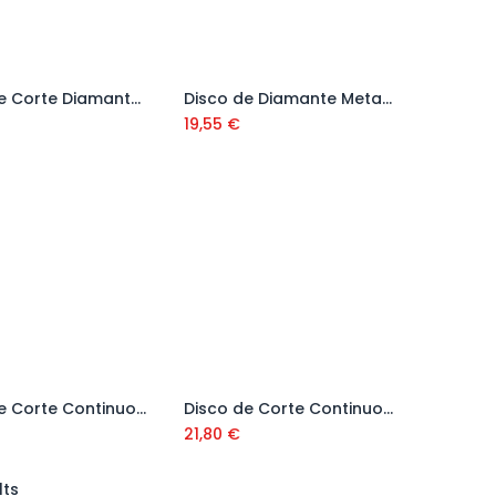
Disco de Corte Diamante Best Ceramic 76x10 mm
Disco de Diamante Metal X-Lock
Añadir al carrito
Añadir al carrito
19,55
€
Disco de Corte Continuo General Cerámica CSV Pro 115 mm Ref. 25910
Disco de Corte Continuo para Porcelánico CPR Super Pro 115 mm Ref. 30972
Añadir al carrito
Añadir al carrito
21,80
€
lts