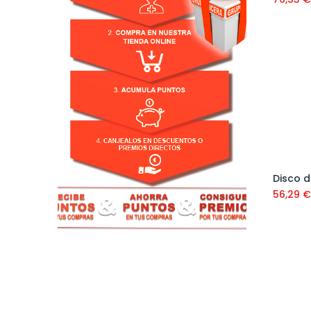
56,29
€