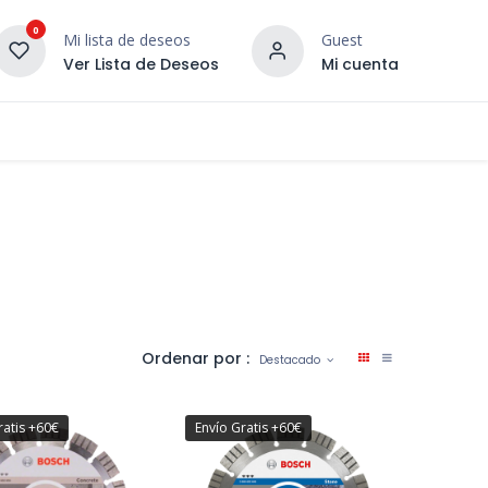
0
Mi lista de deseos
Guest
Ver Lista de Deseos
Mi cuenta
¡DESCUBRE NUESTRO CO
terior
Servicios
Incera Inspira
Ordenar por :
Destacado
ratis +60€
Envío Gratis +60€