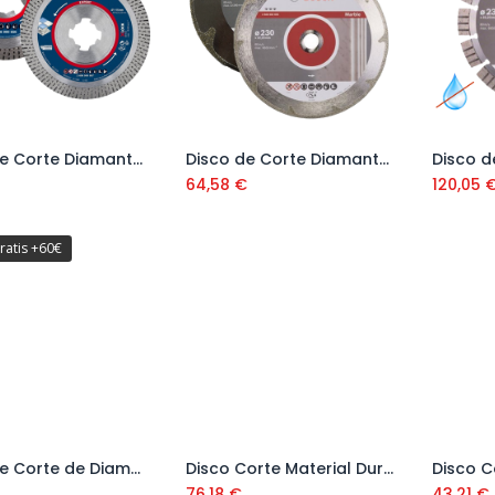
Disco de Corte Diamante Hard Ceramic
Disco de Corte Diamante Marble
Añadir al carrito
Añadir al carrito
64,58
€
120,05
ratis +60€
Disco de Corte de Diamante Universal 115x2,2x12mm
Disco Corte Material Duro Hard&Duro CPA Super Pro 250 mm Ref. 30929
Añadir al carrito
Añadir al carrito
76,18
€
43,21
€