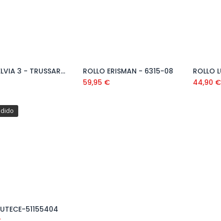
ROLLO ELVIA 3 - TRUSSARDI-Z5825
ROLLO ERISMAN - 6315-08
ROLLO L
59,95
€
44,90
edido
LUTECE-51155404
€