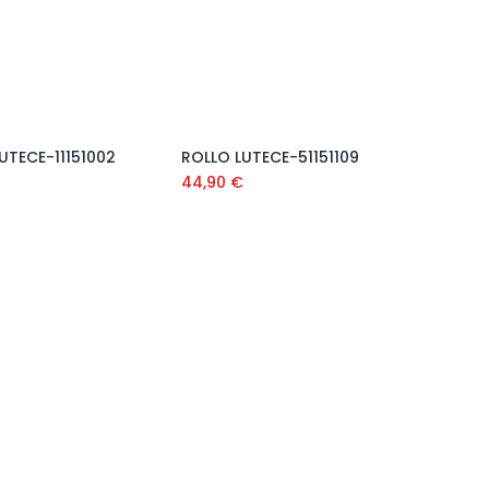
UTECE-11151002
ROLLO LUTECE-51151109
€
44,90
€