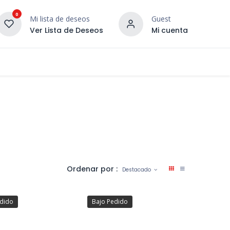
0
Mi lista de deseos
Guest
Ver Lista de Deseos
Mi cuenta
¡DESCUBRE NUESTRO CO
terior
Servicios
Incera Inspira
Ordenar por :
Destacado
edido
Bajo Pedido