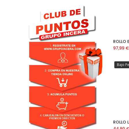
97,99
€
Bajo P
ROLLO 
44,90