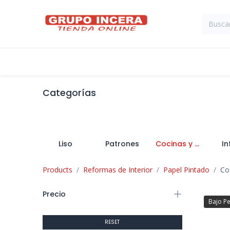
Ir al contenido
Tienda
Suministros Industriales
Categorías
Liso
Patrones
Cocinas y Baños
In
Products
Reformas de Interior
Papel Pintado
Co
Precio
Bajo P
RESET