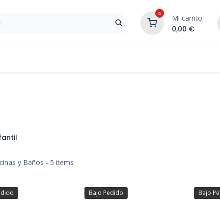
0
Mi carrito
0,00
€
Materiales de Construcción
Reformas de In
fantil
cinas y Baños
- 5 items
edido
Bajo Pedido
Bajo P