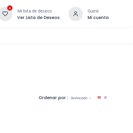
0
Mi lista de deseos
Guest
Ver Lista de Deseos
Mi cuenta
¡DESCUBRE NUESTRO CO
terior
Servicios
Incera Inspira
Ordenar por :
Destacado