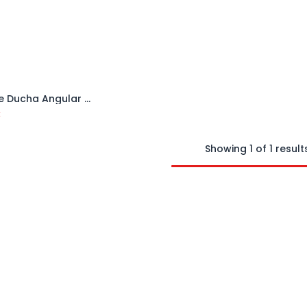
Plato de Ducha Angular de Loza
Añadir al carrito
€
Showing 1 of 1 result