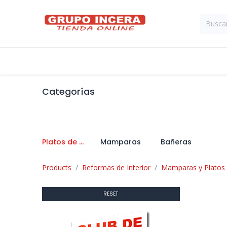
Ir al contenido
Tienda
Suministros Industriales
Categorías
Platos de Ducha
Mamparas
Bañeras
Products
Reformas de Interior
Mamparas y Platos
RESET