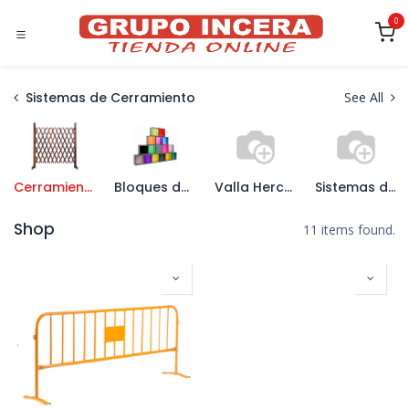
Ir al contenido
0
Sistemas de Cerramiento
See All
Cerramientos
Bloques de Vidrio
Valla Hercules y Complementos
Sistemas de Ocultación
Shop
11 items found.