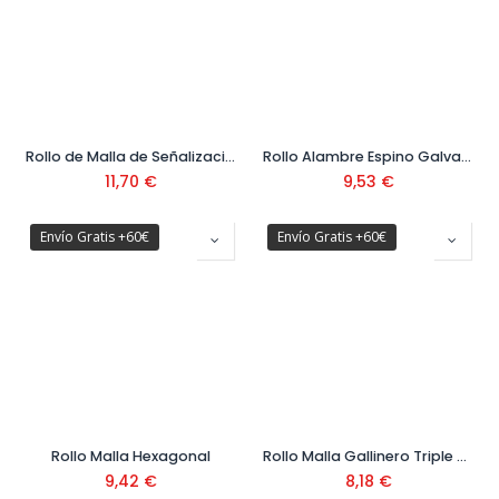
Rollo de Malla de Señalizacion Naranja 1 x 50 mt Ref. 300890
Rollo Alambre Espino Galvanizado Ref. 10601041
11,70
€
9,53
€
Envío Gratis +60€
Envío Gratis +60€
Rollo Malla Hexagonal
Rollo Malla Gallinero Triple Torsión 25 mm
9,42
€
8,18
€