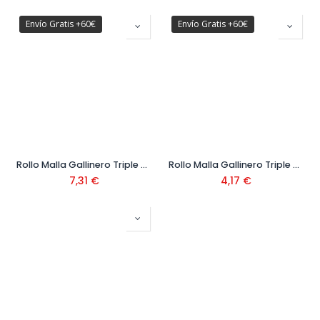
Envío Gratis +60€
Envío Gratis +60€
Rollo Malla Gallinero Triple Torsión 13 mm
Rollo Malla Gallinero Triple Torsión 51 mm
7,31
€
4,17
€