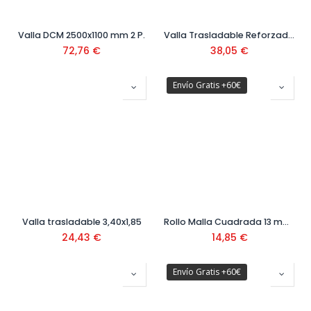
Valla DCM 2500x1100 mm 2 P.
Valla Trasladable Reforzada 3x1,85
72,76
€
38,05
€
Envío Gratis +60€
Valla trasladable 3,40x1,85
Rollo Malla Cuadrada 13 mm 0,8 mm
24,43
€
14,85
€
Envío Gratis +60€