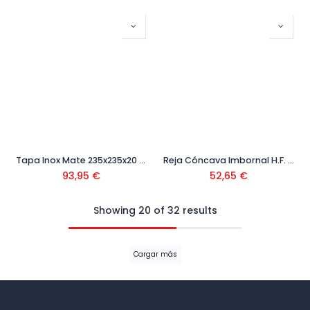
Tapa Inox Mate 235x235x20 mm Ref: 2020MP
Reja Cóncava Imbornal H.F. 474x235mm
93,95
€
52,65
€
Showing 20 of 32 results
Cargar más