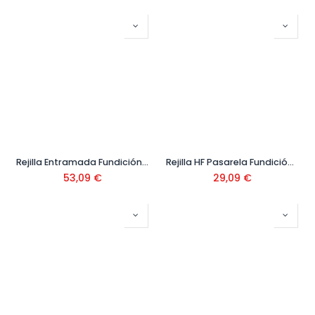
Rejilla Entramada Fundición 500x223x35 mm Ref: 13473
Rejilla HF Pasarela Fundición 500x223x21 mm Ref: 13470
53,09
€
29,09
€