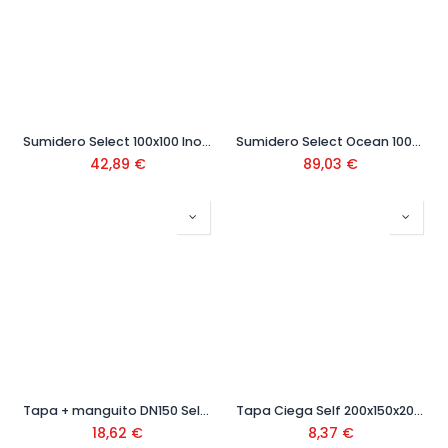
Sumidero Select 100x100 Inoxidable
Sumidero Select Ocean 100x100 S/V Inoxidable Ref: S0302936
42,89
€
89,03
€
Tapa + manguito DN150 Self 200x225x165 mm Ref: 3698
Tapa Ciega Self 200x150x20 mm Ref: 303697
18,62
€
8,37
€