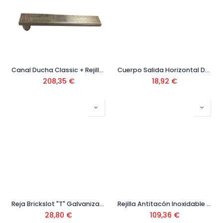
Canal Ducha Classic + Rejilla Cuadrada 1000x81x80 mm Ref: D001003C
Cuerpo Salida Horizontal DN50 149x82 mm Ref: 2505,05,00
208,35
€
18,92
€
Reja Brickslot "T" Galvanizada 1000x118x51 mm B125 Ref: 400325
Rejilla Antitacón Inoxidable 1000x118x22 mm A15 Ref: 38714
28,80
€
109,36
€