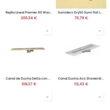
Rejilla Lineal Premier 60 Waves Dry-50
Sumidero Dry50 Sumi flat Luxe 144
200,34
€
70,79
€
Canal de Ducha Delta con alas rej. cuadrada 700x30x80 mm Ref: 406368
Canal Ducha Aco Showerdrain-B + Reja Wave 70x685 mm
108,37
€
112,43
€