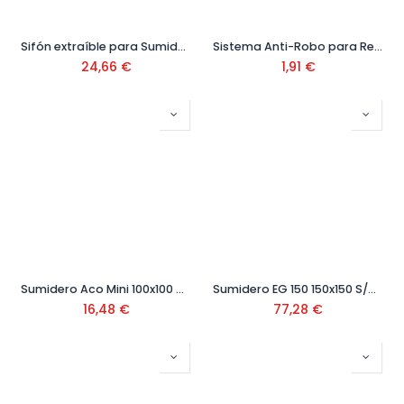
Sifón extraíble para Sumidero de 150x150 mm Ref: 405760
Sistema Anti-Robo para Rejilla 160x10 mm Ref. 22200
24,66
€
1,91
€
Sumidero Aco Mini 100x100 mm Ref: 1730637
Sumidero EG 150 150x150 S/V Inoxidable Ref: SH404123
16,48
€
77,28
€