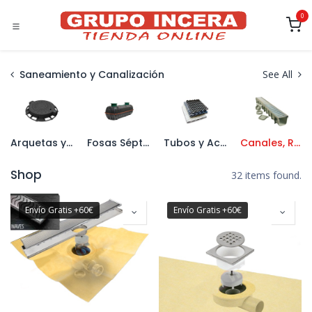
Ir al contenido
0
Saneamiento y Canalización
See All
Arquetas y Tapas
Fosas Sépticas
Tubos y Accesorios de PVC
Canales, Rejillas y Sumideros
Shop
32 items found.
Envío Gratis +60€
Envío Gratis +60€