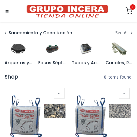
Ir al contenido
0
Saneamiento y Canalización
See All
Arquetas y Tapas
Fosas Sépticas
Tubos y Accesorios de PVC
Canales, Rejillas y Sumideros
Shop
8 items found.