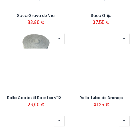
Saca Grava de Vía
Saca Grijo
33,86
€
37,55
€
Rollo Geotextil Rooftex V 120 (lámina para tubo drenaje)
Rollo Tubo de Drenaje
26,00
€
41,25
€