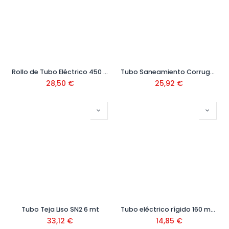
Rollo de Tubo Eléctrico 450 NW
Tubo Saneamiento Corrugado SN8
28,50
€
25,92
€
Tubo Teja Liso SN2 6 mt
Tubo eléctrico rígido 160 mm de 6 mtrs
33,12
€
14,85
€