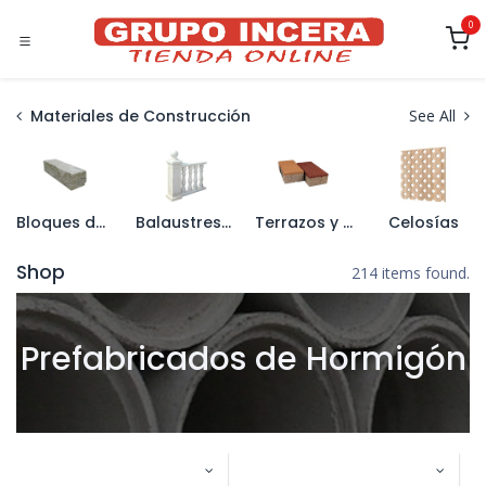
Ir al contenido
0
Materiales de Construcción
See All
Bloques de Hormigón
Balaustres y Pasamanos
Terrazos y Aceras
Celosías
Shop
214 items found.
Prefabricados de Hormigón