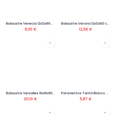
Balaustre Venecia 12x12x65 cm
Balaustre Verona 12x12x50 cm
9,30
€
12,56
€
Balaustre Versalles 16x16x65 cm
Paravientos Tarifa Blanco 6x15x70 cm
20,10
€
5,87
€