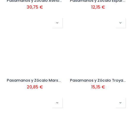
Pasamanos y Zócalo Aviñon 12,5x25x100 cm
Pasamanos y Zócalo Esparta 6x15x100 cm
30,75
€
12,15
€
Pasamanos y Zócalo Marsella 12,5x25x100 cm
Pasamanos y Zócalo Troya 10x20x100 cm
20,85
€
15,15
€