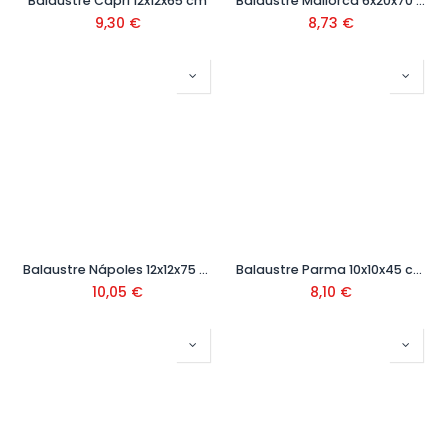
Balaustre Capri 12x12x65 cm
Balaustre Mallorca 6x20x70 cm
9,30
€
8,73
€
Balaustre Nápoles 12x12x75 cm
Balaustre Parma 10x10x45 cm
10,05
€
8,10
€