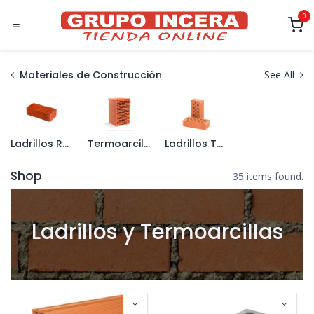
Ir al contenido
0
Materiales de Construcción
See All
Ladrillos Rústicos y Macizos
Termoarcilla y Piezas Especiales
Ladrillos Tabiqueros
Shop
35 items found.
Ladrillos y Termoarcillas