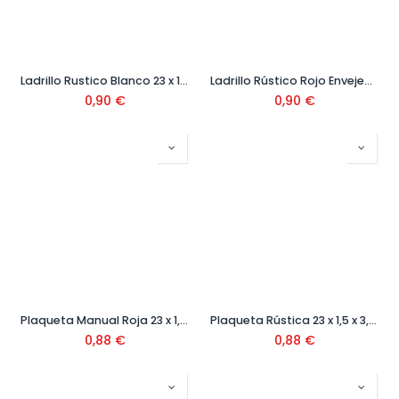
Ladrillo Rustico Blanco 23 x 11 x 3,7 cm
Ladrillo Rústico Rojo Envejecido
0,90
€
0,90
€
Plaqueta Manual Roja 23 x 1,5 x 3,7
Plaqueta Rústica 23 x 1,5 x 3,7 cm
0,88
€
0,88
€