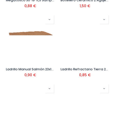
Megatosco 30*19*11,5 Sampedro
Botellero Cerámico 2 Agujeros Ceranor
0,88
€
1,50
€
Ladrillo Manual Salmón 23x11x3,7
Ladrillo Refractario Tierra 22x11x5
0,90
€
0,85
€