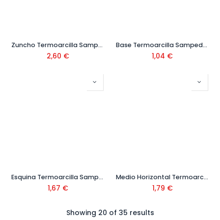
Zuncho Termoarcilla Sampedro
Base Termoarcilla Sampedro
2,60
€
1,04
€
Esquina Termoarcilla Sampedro
Medio Horizontal Termoarcilla Sampedro
1,67
€
1,79
€
Showing 20 of 35 results