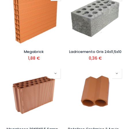
Megabrick
Ladricemento Gris 24x11,5x10
1,88
€
0,36
€