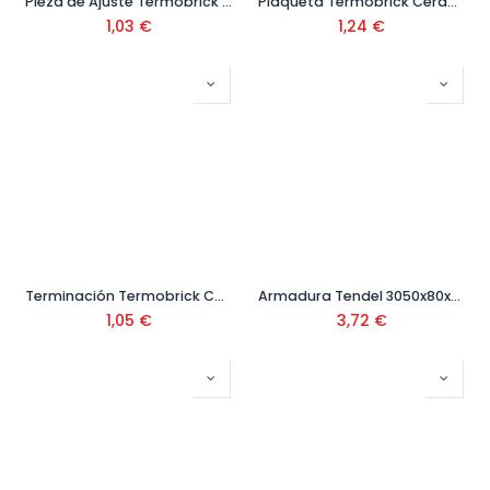
Pieza de Ajuste Termobrick Ceranor
Plaqueta Termobrick Ceranor
1,03
€
1,24
€
Terminación Termobrick Ceranor
Armadura Tendel 3050x80x4mm
1,05
€
3,72
€