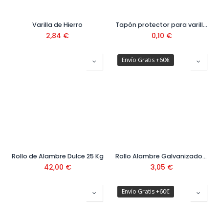
Varilla de Hierro
Tapón protector para varilla 6-20 mm Ref. FUNGO-01LA
2,84
€
0,10
€
Envío Gratis +60€
Rollo de Alambre Dulce 25 Kg
Rollo Alambre Galvanizado 1 Kg
42,00
€
3,05
€
Envío Gratis +60€