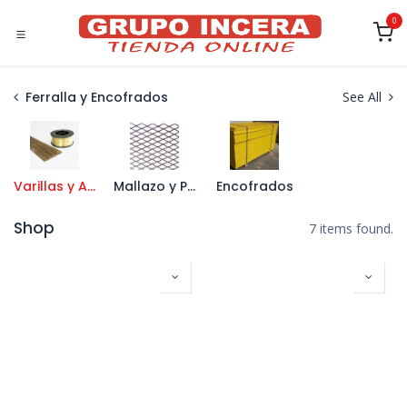
Ir al contenido
0
Ferralla y Encofrados
See All
Varillas y Alambre
Mallazo y Panel Nervado
Encofrados
Shop
7 items found.