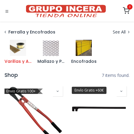
Ir al contenido
0
Ferralla y Encofrados
See All
Varillas y Alambre
Mallazo y Panel Nervado
Encofrados
Shop
7 items found.
Envío Gratis +60€
Envio Gratis 100+