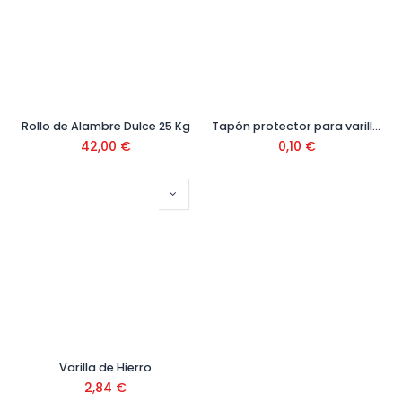
Rollo de Alambre Dulce 25 Kg
Tapón protector para varilla 6-20 mm Ref. FUNGO-01LA
42,00
€
0,10
€
Varilla de Hierro
2,84
€