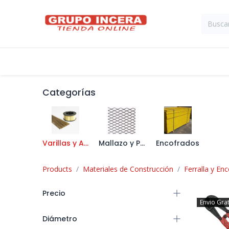
Ir al contenido
Tienda
Suministros Industriales
Categorías
Varillas y Alambre
Mallazo y Panel Nervado
Encofrados
Products
Materiales de Construcción
Ferralla y En
Precio
Envio Gra
Diámetro