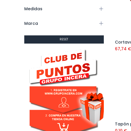
Medidas
Marca
RESET
Cortava
67,74
0,10
€