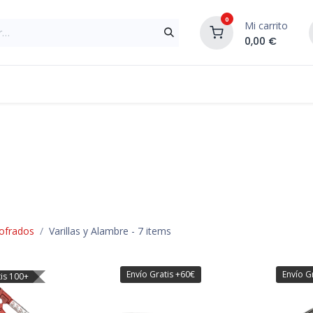
0
Mi carrito
0,00
€
Materiales de Construcción
Reformas de In
cofrados
Varillas y Alambre
- 7 items
Envío Gratis +60€
Envío G
tis 100+