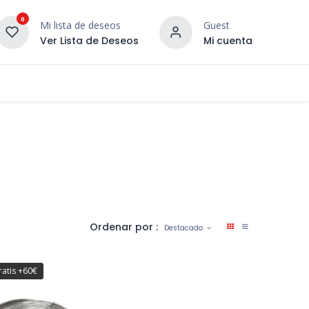
0
Mi lista de deseos
Guest
Ver Lista de Deseos
Mi cuenta
¡DESCUBRE NUESTRO CO
terior
Servicios
Incera Inspira
Ordenar por :
Destacado
ratis +60€