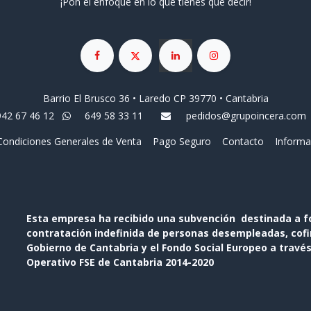
¡Pon el enfoque en lo que tienes que decir!
Barrio El Brusco 36 • Laredo CP 39770 • Cantabria
942 67 46 12
649 58 33 11
pedidos@grupoincera.com
Condiciones Generales de Venta
Pago Seguro
Contacto
Informa
Esta empresa ha recibido una subvención destinada a f
contratación indefinida de personas desempleadas, cofin
Gobierno de Cantabria y el Fondo Social Europeo a travé
Operativo FSE de Cantabria 2014-2020