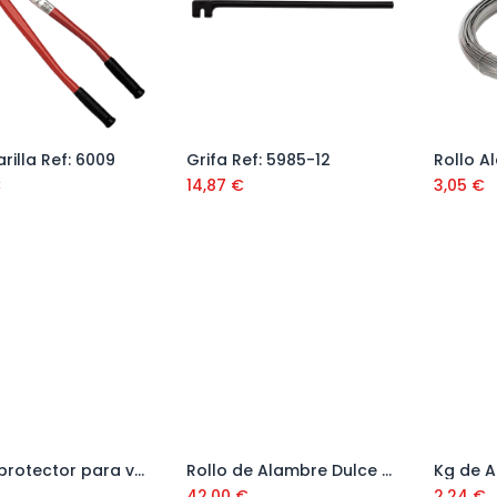
rilla Ref: 6009
Grifa Ref: 5985-12
Añadir al carrito
Añadir al carrito
€
14,87
€
3,05
€
Tapón protector para varilla 6-20 mm Ref. FUNGO-01LA
Rollo de Alambre Dulce 25 Kg
Kg de A
Añadir al carrito
Añadir al carrito
42,00
€
2,24
€