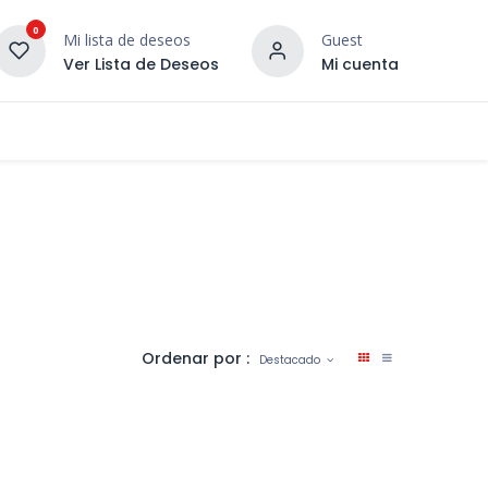
0
Mi lista de deseos
Guest
Ver Lista de Deseos
Mi cuenta
¡DESCUBRE NUESTRO CO
terior
Servicios
Incera Inspira
Ordenar por :
Destacado