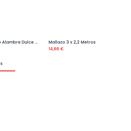
Rollo de Alambre Dulce 25 Kg
Mallazo 3 x 2,2 Metros
Añadir al carrito
Añadir al carrito
14,66
€
ts