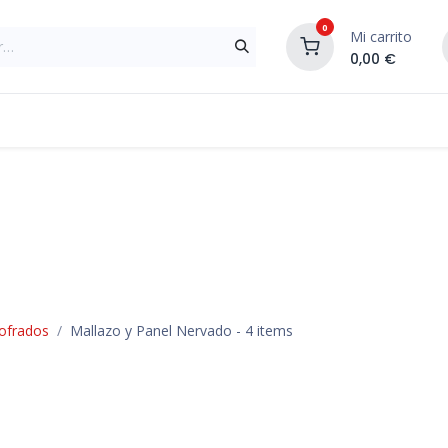
0
Mi carrito
0,00
€
Materiales de Construcción
Reformas de In
cofrados
Mallazo y Panel Nervado
- 4 items