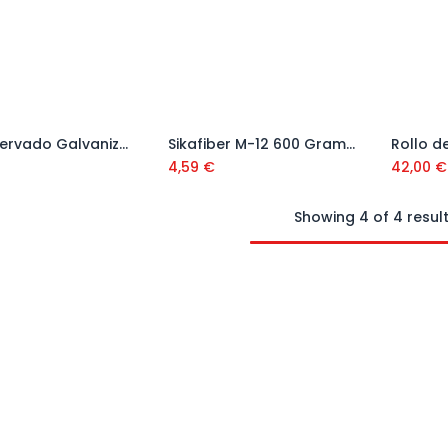
Panel Nervado Galvanizado 2500x600x50 mm
Sikafiber M-12 600 Gramos
Añadir al carrito
Añadir al carrito
4,59
€
42,00
€
Showing 4 of 4 resul