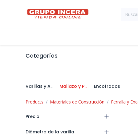
Ir al contenido
Tienda
Suministros Industriales
Categorías
Varillas y Alambre
Mallazo y Panel Nervado
Encofrados
Products
Materiales de Construcción
Ferralla y En
Precio
Diámetro de la varilla