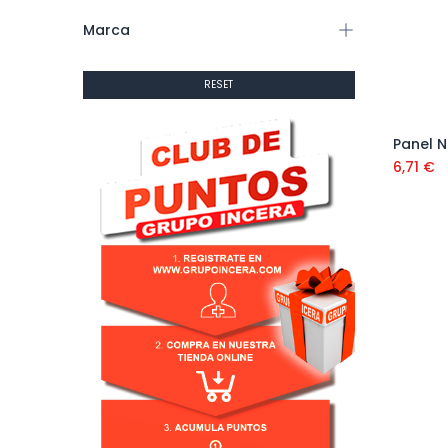
Marca
RESET
6,71
€