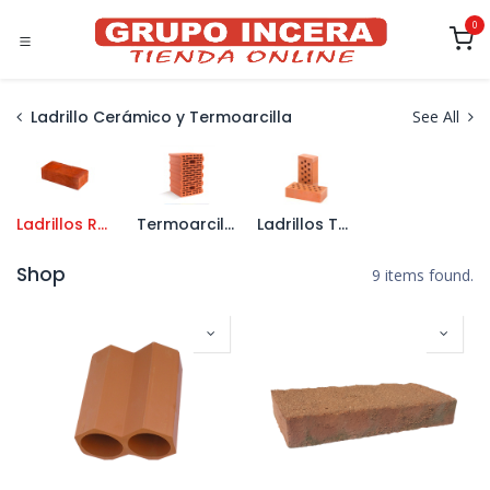
Ir al contenido
0
Ladrillo Cerámico y Termoarcilla
See All
Ladrillos Rústicos y Macizos
Termoarcilla y Piezas Especiales
Ladrillos Tabiqueros
Shop
9 items found.