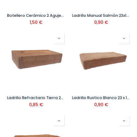
Botellero Cerámico 2 Agujeros Ceranor
Ladrillo Manual Salmón 23x11x3,7
1,50
€
0,90
€
Ladrillo Refractario Tierra 22x11x5
Ladrillo Rustico Blanco 23 x 11 x 3,7 cm
0,85
€
0,90
€