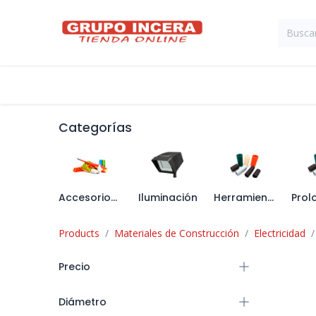
Ir al contenido
Tienda
Suministros Industriales
Categorías
Accesorios de Conexión
Iluminación
Herramienta de Electricista
Products
Materiales de Construcción
Electricidad
Precio
Diámetro