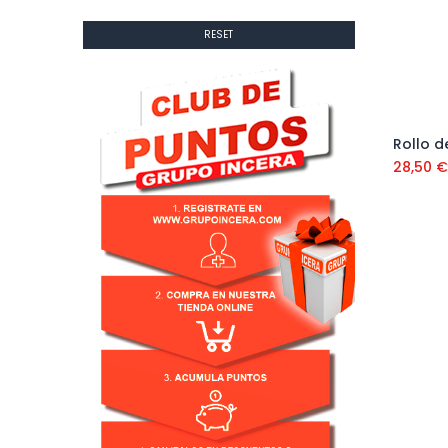
RESET
28,50
€