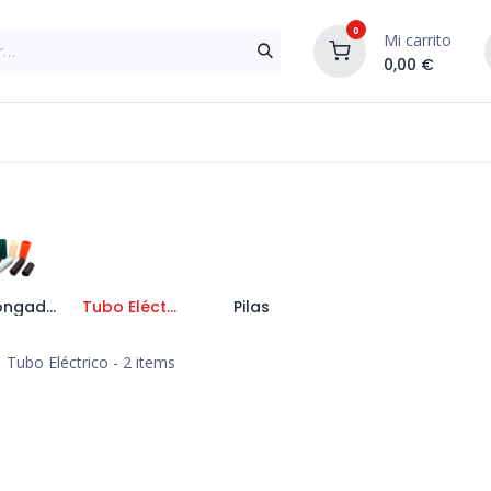
0
Mi carrito
0,00
€
Materiales de Construcción
Reformas de In
Prolongadores y Enrollacables
Tubo Eléctrico
Pilas
Tubo Eléctrico
- 2 items