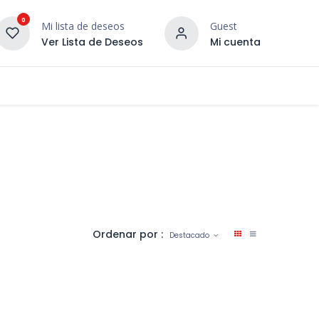
0
Mi lista de deseos
Guest
Ver Lista de Deseos
Mi cuenta
¡DESCUBRE NUESTRO CO
terior
Servicios
Incera Inspira
Ordenar por :
Destacado