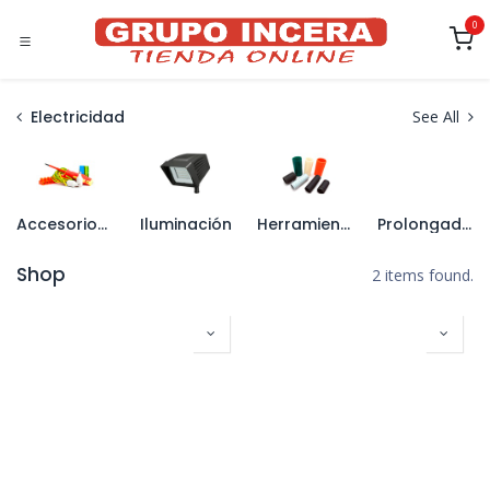
Ir al contenido
0
Electricidad
See All
Accesorios de Conexión
Iluminación
Herramienta de Electricista
Prolongadores y Enrollacables
Shop
2 items found.