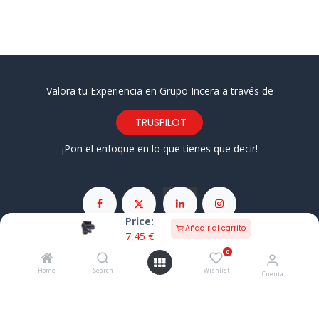
Valora tu Experiencia en Grupo Incera a través de
TRUSPILOT
¡Pon el enfoque en lo que tienes que decir!
Price:
Añadir al carrito
7,45
€
Barrio El Brusco 36 • Laredo CP 39770 • Cantabria
0
942 67 46 12
649 58 33 11
Home
Search
Wishlist
Cuenta
pedidos@grupoincera.com
Aviso Legal
Condiciones Generales de Venta
Pago