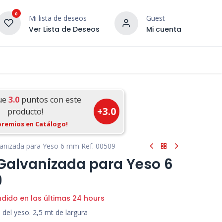
0
Mi lista de deseos
Guest
Ver Lista de Deseos
Mi cuenta
¡DESCUBRE NUESTRO CO
terior
Servicios
Incera Inspira
ue
3.0
puntos con este
+
3.0
producto!
premios en Catálogo!
vanizada para Yeso 6 mm Ref. 00509
Galvanizada para Yeso 6
9
ndido en las últimas 24 hours
 del yeso. 2,5 mt de largura