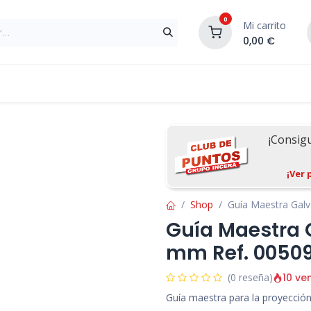
0
Mi carrito
0,00
€
Materiales de Construcción
Reformas de In
¡Consig
¡Ver 
Shop
Guía Maestra Gal
Guía Maestra 
mm Ref. 0050
10 ve
(0 reseña)
Guía maestra para la proyección