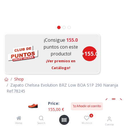
¡Consigue
155.0
puntos con este
+
155.0
producto!
¡Ver premios en
Catálogo!
Shop
Zapato Chelsea Evolution BRZ Low BOA S1P 290 Naranja
Ref.78245
Price:
Añadir al carrito
155,00
€
Envío Gratis +60€
Zapato Chelsea Evolution BRZ Low
0
BOA S1P 290 Naranja Ref.78245
Home
Search
Wishlist
Cuenta