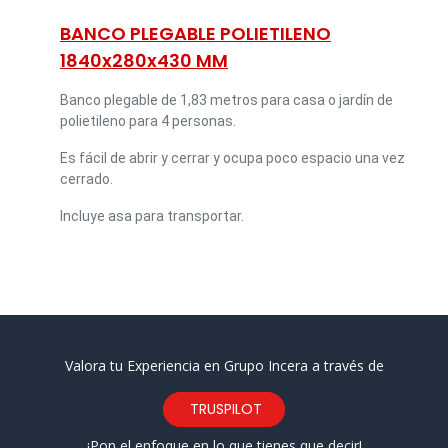
BANCO PLEGABLE POLIETILENO
1840x280x430 MM
Banco plegable de 1,83 metros para casa o jardín de
polietileno para 4 personas.
Es fácil de abrir y cerrar y ocupa poco espacio una vez
cerrado.
Incluye asa para transportar.
Valora tu Experiencia en Grupo Incera a través de
TRUSPILOT
¡Pon el enfoque en lo que tienes que decir!