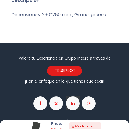
Descripción
Dimensiones: 230*280 mm , Grano: grueso.
Valora tu Experiencia en Grupo Incera a través de
TRUSPILOT
¡Pon el enfoque en lo que tienes que decir!
Barrio El Brusco 36 • Laredo CP 39770 • Cantabria
Price:
Añadir al carrito
942 67 46 12
649 58 33 11