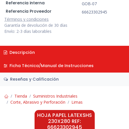
Referencia interna
GOB-07
Referencia Proveedor
66623302945
Términos y condiciones
Garantía de devolución de 30 días
Envío: 2-3 días laborables
Descripción
Ficha Técnica/Manual de Instrucciones
Reseñas y Calificación
Tienda
Suministros Industriales
Corte, Abrasivo y Perforación
Limas
HOJA PAPEL LATEXSHS
230X280 REF:
66623302945