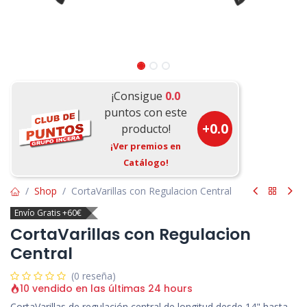
¡Consigue
0.0
puntos con este
+
0.0
producto!
¡Ver premios en
Catálogo!
Shop
CortaVarillas con Regulacion Central
Envío Gratis +60€
CortaVarillas con Regulacion
Central
(0 reseña)
10 vendido en las últimas 24 hours
CortaVarillas de regulación central de longitud desde 14" hasta