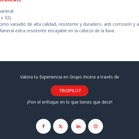
aneral.
 x 32).
omo vanadio de alta calidad, resistente y duradero, anti corrosión y a
eral extra resistente encajable en la cabeza de la llave.
Valora tu Experiencia en Grupo Incera a través de
TRUSPILOT
¡Pon el enfoque en lo que tienes que decir!