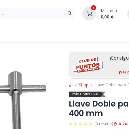
0
Mi carrito
0,00
€
Materiales de Construcción
Reformas de In
¡Consig
¡Ver 
Shop
Llave Doble para
Envío Gratis +60€
Llave Doble p
400 mm
15 ve
(0 reseña)