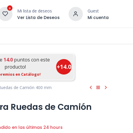
0
Mi lista de deseos
Guest
Ver Lista de Deseos
Mi cuenta
¡DESCUBRE NUESTRO CO
terior
Servicios
Incera Inspira
ue
14.0
puntos con este
+
14.0
producto!
premios en Catálogo!
 Ruedas de Camión 400 mm
ara Ruedas de Camión
ndido en las últimas 24 hours