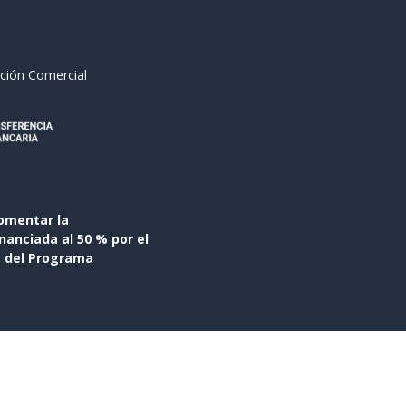
ción Comercial
omentar la
anciada al 50 % por el
s del Programa
- El mejor
Comercio electrónico de código abierto