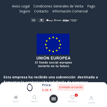
Aviso Legal
Condiciones Generales de Venta
Pago
Seguro
Contacto
Información Comercial
Esta empresa ha recibido una subvención destinada a
fomentar la contratación indefinida de personas
Price:
desempleadas, cofinanciada al 50 % por el Gobierno de
Añadir al carrito
0,96
€
Cantabria y el Fondo Social Europeo a través del
0
Programa Operativo FSE de Cantabria 2014-2020
Home
Search
Wishlist
Cuenta