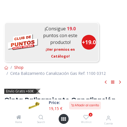
¡Consigue
19.0
puntos con este
+
19.0
producto!
¡Ver premios en
Catálogo!
Shop
Cinta Balizamiento Canalización Gas Ref: 1100 0312
Envío Gratis +60€
Cinta Balizamiento Canalización
Price:
Añadir al carrito
Gas Ref: 1100 0312
19,15
€
0
5 vendido en las últimas 24 hours
(0 reseña)
Home
Search
Wishlist
Cuenta
Cinta de polietileno amarilla indispensable y obligatoria para